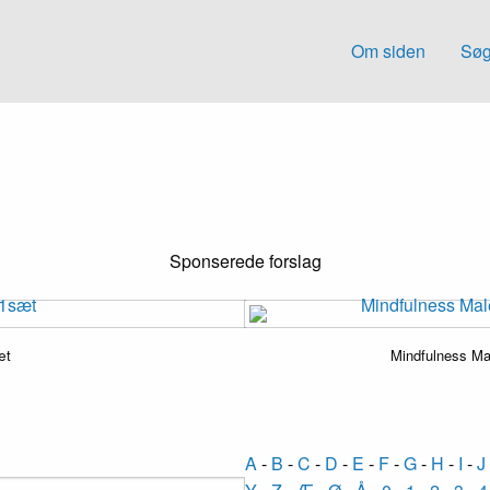
Om siden
Søg
Sponserede forslag
æt
Mindfulness Ma
A
-
B
-
C
-
D
-
E
-
F
-
G
-
H
-
I
-
J