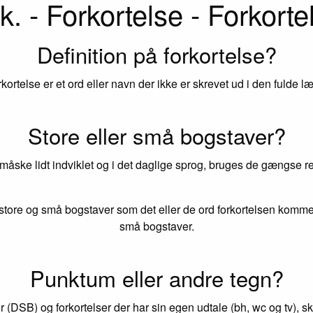
k. - Forkortelse - Forkorte
Definition på forkortelse?
rkortelse er et ord eller navn der ikke er skrevet ud i den fulde l
Store eller små bogstaver?
 måske lidt indviklet og i det daglige sprog, bruges de gængse reg
tore og små bogstaver som det eller de ord forkortelsen kommer
små bogstaver.
Punktum eller andre tegn?
r (DSB) og forkortelser der har sin egen udtale (bh, wc og tv), s