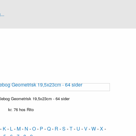
...
lebog Geometrisk 19,5x23cm - 64 sider
kr.
76
hos Rito
-
K
-
L
-
M
-
N
-
O
-
P
-
Q
-
R
-
S
-
T
-
U
-
V
-
W
-
X
-