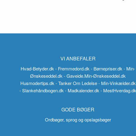
VI ANBEFALER
Hvad-Betyder.dk
- Fremmedord.dk
- Børnepriser.dk
- Min-
Ønskeseddel.dk
- Gaveide.Min-Ønskeseddel.dk
Husmodertips.dk
- Tanker Om Ledelse
- Min-Vinkælder.dk
- Slankehåndbogen.dk
- Madkalender.dk
- MestHverdag.d
GODE BØGER
Ordbøger, sprog og opslagsbøger