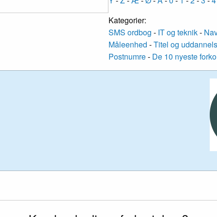
Y
-
Z
-
Æ
-
Ø
-
Å
-
0
-
1
-
2
-
3
-
4
Kategorier:
SMS ordbog
-
IT og teknik
-
Nav
Måleenhed
-
Titel og uddannel
Postnumre
-
De 10 nyeste forko