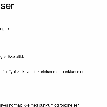
lser
ængde.
ler ikke altid.
 fra. Typisk skrives forkortelser med punktum med
krives normalt ikke med punktum og forkortelser