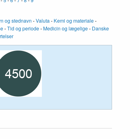
-
5
-
6
-
7
-
8
-
9
n og stednavn
-
Valuta
-
Kemi og materiale
-
se
-
Tid og periode
-
Medicin og lægelige
-
Danske
rtelser