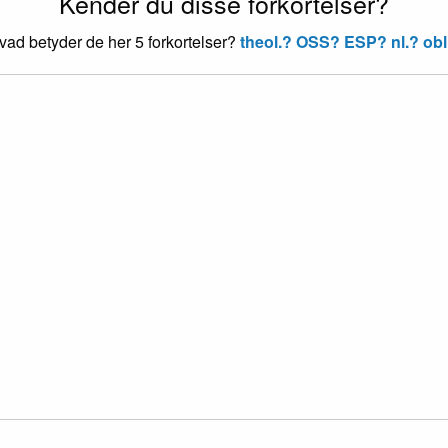
Kender du disse forkortelser?
vad betyder de her 5 forkortelser?
theol.?
OSS?
ESP?
nl.?
obl