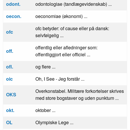
odont.
odontologiae (tandlægevidenskab) ...
oecon.
oeconomiae (økonomi) ...
ofc betyder: of cause eller på dansk:
ofc
selvfølgelig ...
offentlig eller afledninger som:
off.
offentliggjort eller officiel ...
ofl.
og flere ...
oic
Oh, I See - Jeg forstår ...
Overkonstabel. Militære forkortelser skrives
OKS
med store bogstaver og uden punktum ...
okt.
oktober ...
OL
Olympiske Lege ...