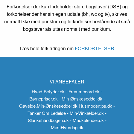
Forkortelser der kun indeholder store bogstaver (DSB) og
forkortelser der har sin egen udtale (bh, wc og tv), skrives
normalt ikke med punktum og forkortelser bestående af små
bogstaver afsluttes normalt med punktum.
Læs hele forklaringen om
FORKORTELSER
VI ANBEFALER
Hvad-Betyder.dk
- Fremmedord.dk
-
Børnepriser.dk
- Min-Ønskeseddel.dk
-
Gaveide.Min-Ønskeseddel.dk
Husmodertips.dk
-
Tanker Om Ledelse
- Min-Vinkælder.dk
-
Slankehåndbogen.dk
- Madkalender.dk
-
MestHverdag.dk