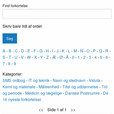
Find forkortelse
Skriv bare lidt af ordet
A
-
B
-
C
-
D
-
E
-
F
-
G
-
H
-
I
-
J
-
K
-
L
-
M
-
N
-
O
-
P
-
Q
-
R
-
S
-
T
-
U
-
V
-
W
-
X
-
Y
-
Z
-
Æ
-
Ø
-
Å
-
0
-
1
-
2
-
3
-
4
-
5
-
6
-
7
-
8
-
9
Kategorier:
SMS ordbog
-
IT og teknik
-
Navn og stednavn
-
Valuta
-
Kemi og materiale
-
Måleenhed
-
Titel og uddannelse
-
Tid
og periode
-
Medicin og lægelige
-
Danske Postnumre
-
De
10 nyeste forkortelser
<< Side 1 af 1 >>