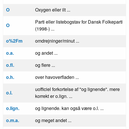
O
Oxygen eller ilt ...
Parti eller listebogstav for Dansk Folkeparti
O
(1998-) ...
o%2Fm
omdrejninger/minut ...
o.a.
og andet ...
o.fl.
og flere ...
o.h.
over havoverfladen ...
uofficiel forkortelse af "og lignende". mere
o.l.
korrekt er o.lign. ...
o.lign.
og lignende. kan også være o.l. ...
o.m.a.
og meget andet ...