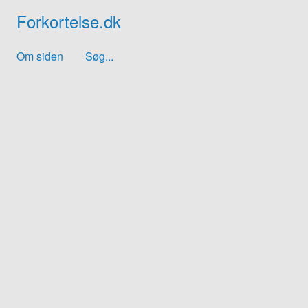
Forkortelse.dk
Om siden
Søg...