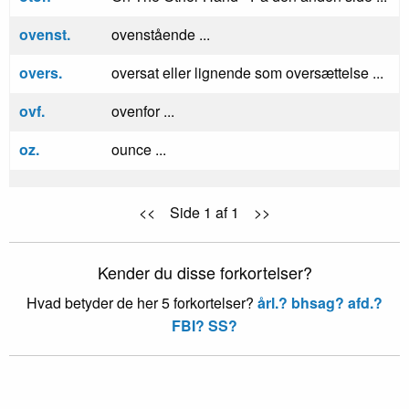
ovenst.
ovenstående ...
overs.
oversat eller lignende som oversættelse ...
ovf.
ovenfor ...
oz.
ounce ...
<< Side 1 af 1 >>
Kender du disse forkortelser?
Hvad betyder de her 5 forkortelser?
årl.?
bhsag?
afd.?
FBI?
SS?