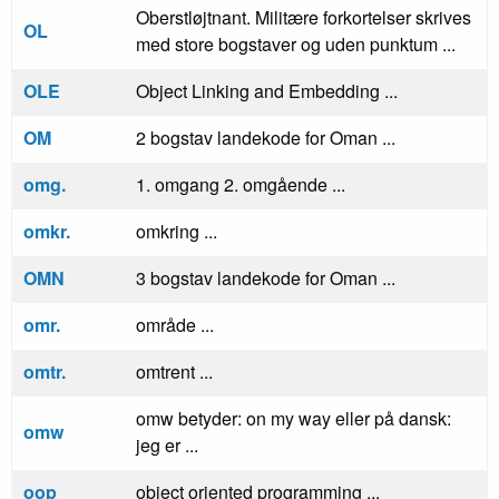
Oberstløjtnant. Militære forkortelser skrives
OL
med store bogstaver og uden punktum ...
OLE
Object Linking and Embedding ...
OM
2 bogstav landekode for Oman ...
omg.
1. omgang 2. omgående ...
omkr.
omkring ...
OMN
3 bogstav landekode for Oman ...
omr.
område ...
omtr.
omtrent ...
omw betyder: on my way eller på dansk:
omw
jeg er ...
oop
object oriented programming ...