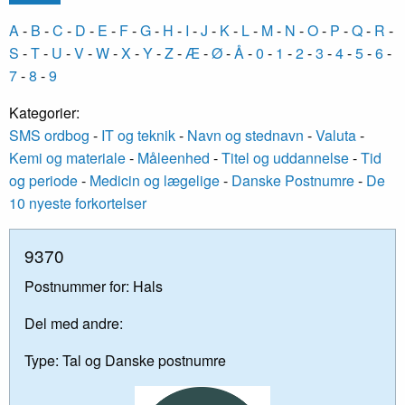
A
-
B
-
C
-
D
-
E
-
F
-
G
-
H
-
I
-
J
-
K
-
L
-
M
-
N
-
O
-
P
-
Q
-
R
-
S
-
T
-
U
-
V
-
W
-
X
-
Y
-
Z
-
Æ
-
Ø
-
Å
-
0
-
1
-
2
-
3
-
4
-
5
-
6
-
7
-
8
-
9
Kategorier:
SMS ordbog
-
IT og teknik
-
Navn og stednavn
-
Valuta
-
Kemi og materiale
-
Måleenhed
-
Titel og uddannelse
-
Tid
og periode
-
Medicin og lægelige
-
Danske Postnumre
-
De
10 nyeste forkortelser
9370
Postnummer for: Hals
Del med andre:
Type:
Tal og Danske postnumre