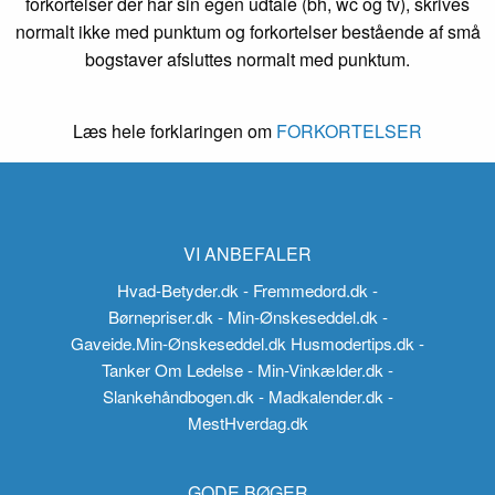
forkortelser der har sin egen udtale (bh, wc og tv), skrives
normalt ikke med punktum og forkortelser bestående af små
bogstaver afsluttes normalt med punktum.
Læs hele forklaringen om
FORKORTELSER
VI ANBEFALER
Hvad-Betyder.dk
- Fremmedord.dk
-
Børnepriser.dk
- Min-Ønskeseddel.dk
-
Gaveide.Min-Ønskeseddel.dk
Husmodertips.dk
-
Tanker Om Ledelse
- Min-Vinkælder.dk
-
Slankehåndbogen.dk
- Madkalender.dk
-
MestHverdag.dk
GODE BØGER