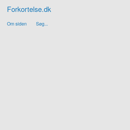
Forkortelse.dk
Om siden
Søg...