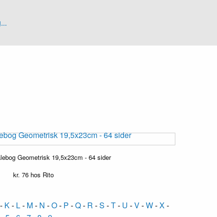
...
lebog Geometrisk 19,5x23cm - 64 sider
kr.
76
hos Rito
-
K
-
L
-
M
-
N
-
O
-
P
-
Q
-
R
-
S
-
T
-
U
-
V
-
W
-
X
-