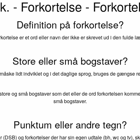
k. - Forkortelse - Forkorte
Definition på forkortelse?
rkortelse er et ord eller navn der ikke er skrevet ud i den fulde l
Store eller små bogstaver?
 måske lidt indviklet og i det daglige sprog, bruges de gængse reg
tore og små bogstaver som det eller de ord forkortelsen kommer
små bogstaver.
Punktum eller andre tegn?
r (DSB) og forkortelser der har sin egen udtale (bh, wc og tv), s