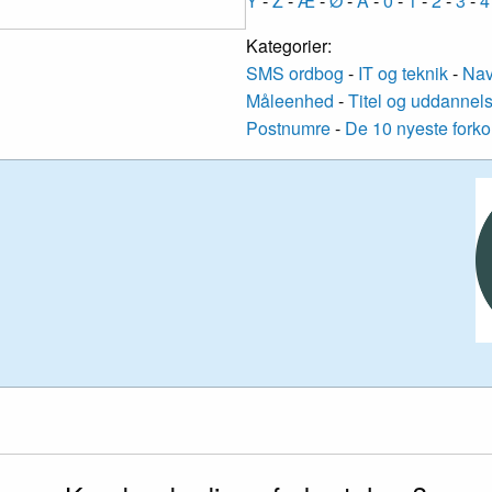
Y
-
Z
-
Æ
-
Ø
-
Å
-
0
-
1
-
2
-
3
-
4
Kategorier:
SMS ordbog
-
IT og teknik
-
Nav
Måleenhed
-
Titel og uddannel
Postnumre
-
De 10 nyeste forko