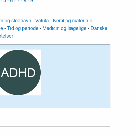
-
5
-
6
-
7
-
8
-
9
n og stednavn
-
Valuta
-
Kemi og materiale
-
se
-
Tid og periode
-
Medicin og lægelige
-
Danske
rtelser