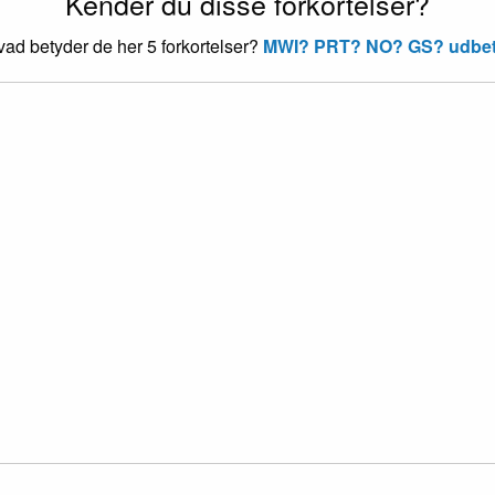
Kender du disse forkortelser?
ad betyder de her 5 forkortelser?
MWI?
PRT?
NO?
GS?
udbet