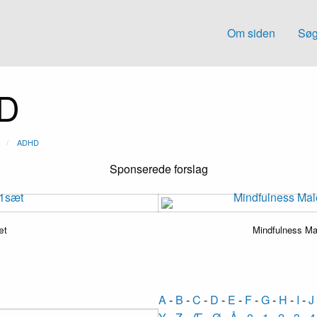
Om siden
Søg
HD
ADHD
Sponserede forslag
æt
Mindfulness Ma
A
-
B
-
C
-
D
-
E
-
F
-
G
-
H
-
I
-
J