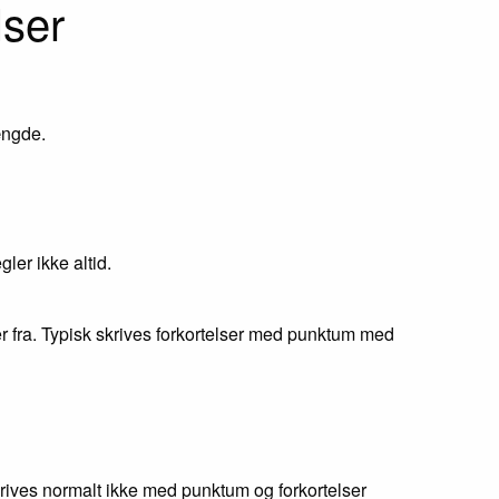
lser
ængde.
ler ikke altid.
 fra. Typisk skrives forkortelser med punktum med
krives normalt ikke med punktum og forkortelser