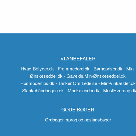
VI ANBEFALER
Hvad-Betyder.dk
- Fremmedord.dk
- Børnepriser.dk
- Min-
Ønskeseddel.dk
- Gaveide.Min-Ønskeseddel.dk
Husmodertips.dk
- Tanker Om Ledelse
- Min-Vinkælder.dk
- Slankehåndbogen.dk
- Madkalender.dk
- MestHverdag.d
GODE BØGER
Ordbøger, sprog og opslagsbøger