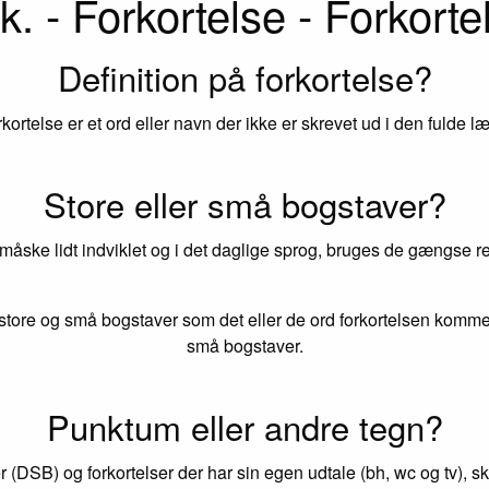
k. - Forkortelse - Forkorte
Definition på forkortelse?
rkortelse er et ord eller navn der ikke er skrevet ud i den fulde l
Store eller små bogstaver?
 måske lidt indviklet og i det daglige sprog, bruges de gængse reg
tore og små bogstaver som det eller de ord forkortelsen kommer
små bogstaver.
Punktum eller andre tegn?
r (DSB) og forkortelser der har sin egen udtale (bh, wc og tv), s