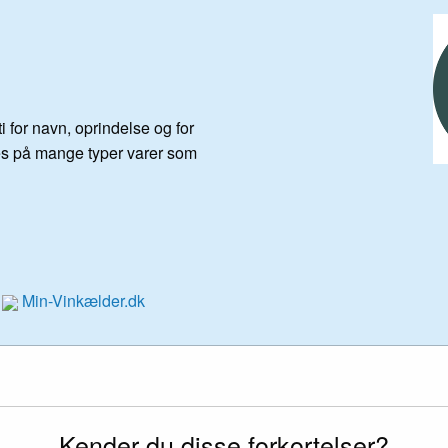
i for navn, oprindelse og for
ndes på mange typer varer som
Min-Vinkælder.dk
Kender du disse forkortelser?