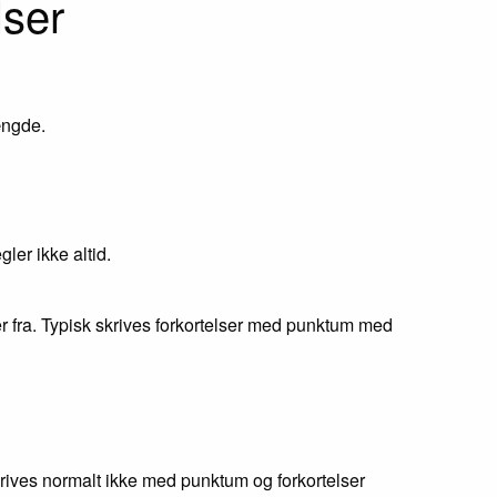
lser
ængde.
ler ikke altid.
 fra. Typisk skrives forkortelser med punktum med
krives normalt ikke med punktum og forkortelser