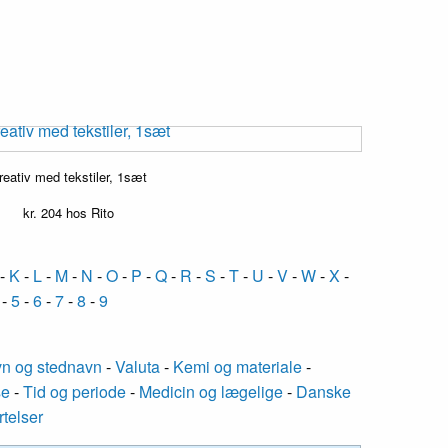
reativ med tekstiler, 1sæt
kr.
204
hos Rito
-
K
-
L
-
M
-
N
-
O
-
P
-
Q
-
R
-
S
-
T
-
U
-
V
-
W
-
X
-
-
5
-
6
-
7
-
8
-
9
n og stednavn
-
Valuta
-
Kemi og materiale
-
se
-
Tid og periode
-
Medicin og lægelige
-
Danske
rtelser