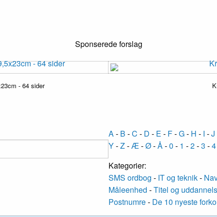
Sponserede forslag
23cm - 64 sider
K
A
-
B
-
C
-
D
-
E
-
F
-
G
-
H
-
I
-
J
Y
-
Z
-
Æ
-
Ø
-
Å
-
0
-
1
-
2
-
3
-
4
Kategorier:
SMS ordbog
-
IT og teknik
-
Nav
Måleenhed
-
Titel og uddannel
Postnumre
-
De 10 nyeste forko