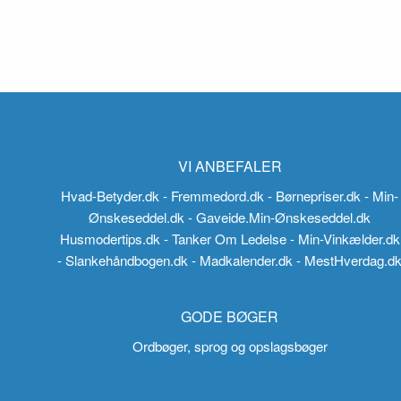
VI ANBEFALER
Hvad-Betyder.dk
- Fremmedord.dk
- Børnepriser.dk
- Min-
Ønskeseddel.dk
- Gaveide.Min-Ønskeseddel.dk
Husmodertips.dk
- Tanker Om Ledelse
- Min-Vinkælder.dk
- Slankehåndbogen.dk
- Madkalender.dk
- MestHverdag.d
GODE BØGER
Ordbøger, sprog og opslagsbøger