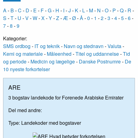
A
-
B
-
C
-
D
-
E
-
F
-
G
-
H
-
I
-
J
-
K
-
L
-
M
-
N
-
O
-
P
-
Q
-
R
-
S
-
T
-
U
-
V
-
W
-
X
-
Y
-
Z
-
Æ
-
Ø
-
Å
-
0
-
1
-
2
-
3
-
4
-
5
-
6
-
7
-
8
-
9
Kategorier:
SMS ordbog
-
IT og teknik
-
Navn og stednavn
-
Valuta
-
Kemi og materiale
-
Måleenhed
-
Titel og uddannelse
-
Tid
og periode
-
Medicin og lægelige
-
Danske Postnumre
-
De
10 nyeste forkortelser
ARE
3 bogstav landekode for Forenede Arabiske Emirater
Del med andre:
Type:
Landekoder med bogstaver