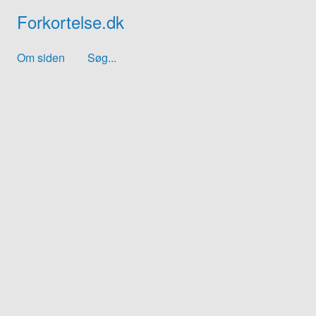
Forkortelse.dk
Om siden
Søg...