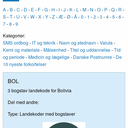
A
-
B
-
C
-
D
-
E
-
F
-
G
-
H
-
I
-
J
-
K
-
L
-
M
-
N
-
O
-
P
-
Q
-
R
-
S
-
T
-
U
-
V
-
W
-
X
-
Y
-
Z
-
Æ
-
Ø
-
Å
-
0
-
1
-
2
-
3
-
4
-
5
-
6
-
7
-
8
-
9
Kategorier:
SMS ordbog
-
IT og teknik
-
Navn og stednavn
-
Valuta
-
Kemi og materiale
-
Måleenhed
-
Titel og uddannelse
-
Tid
og periode
-
Medicin og lægelige
-
Danske Postnumre
-
De
10 nyeste forkortelser
BOL
3 bogstav landekode for Bolivia
Del med andre:
Type:
Landekoder med bogstaver