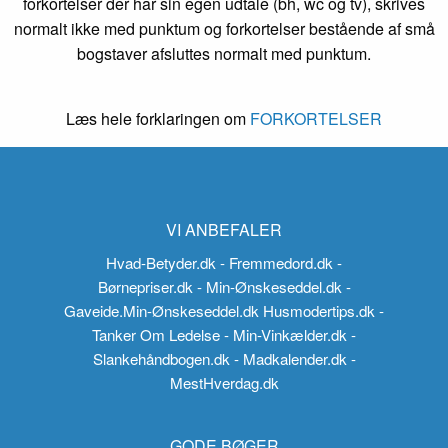
forkortelser der har sin egen udtale (bh, wc og tv), skrives
normalt ikke med punktum og forkortelser bestående af små
bogstaver afsluttes normalt med punktum.
Læs hele forklaringen om
FORKORTELSER
VI ANBEFALER
Hvad-Betyder.dk
- Fremmedord.dk
-
Børnepriser.dk
- Min-Ønskeseddel.dk
-
Gaveide.Min-Ønskeseddel.dk
Husmodertips.dk
-
Tanker Om Ledelse
- Min-Vinkælder.dk
-
Slankehåndbogen.dk
- Madkalender.dk
-
MestHverdag.dk
GODE BØGER