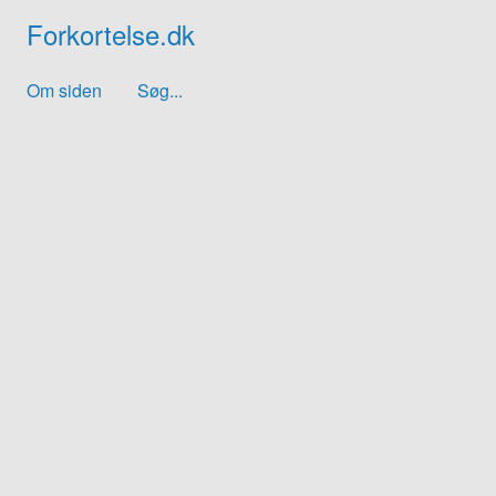
Forkortelse.dk
Om siden
Søg...