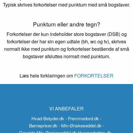
Typisk skrives forkortelser med punktum med små bogstaver.
Punktum eller andre tegn?
Forkortelser der kun indeholder store bogstaver (DSB) og
forkortelser der har sin egen udtale (bh, wc og tv), skrives
normalt ikke med punktum og forkortelser bestående af små
bogstaver afsluttes normalt med punktum.
Læs hele forklaringen om
FORKORTELSER
VI ANBEFALER
Hvad-Betyder.dk
- Fremmedord.dk
-
Børnepriser.dk
- Min-Ønskeseddel.dk
-
Gaveide.Min-Ønskeseddel.dk
Husmodertips.dk
-