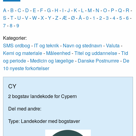
A
-
B
-
C
-
D
-
E
-
F
-
G
-
H
-
I
-
J
-
K
-
L
-
M
-
N
-
O
-
P
-
Q
-
R
-
S
-
T
-
U
-
V
-
W
-
X
-
Y
-
Z
-
Æ
-
Ø
-
Å
-
0
-
1
-
2
-
3
-
4
-
5
-
6
-
7
-
8
-
9
Kategorier:
SMS ordbog
-
IT og teknik
-
Navn og stednavn
-
Valuta
-
Kemi og materiale
-
Måleenhed
-
Titel og uddannelse
-
Tid
og periode
-
Medicin og lægelige
-
Danske Postnumre
-
De
10 nyeste forkortelser
CY
2 bogstav landekode for Cypern
Del med andre:
Type:
Landekoder med bogstaver