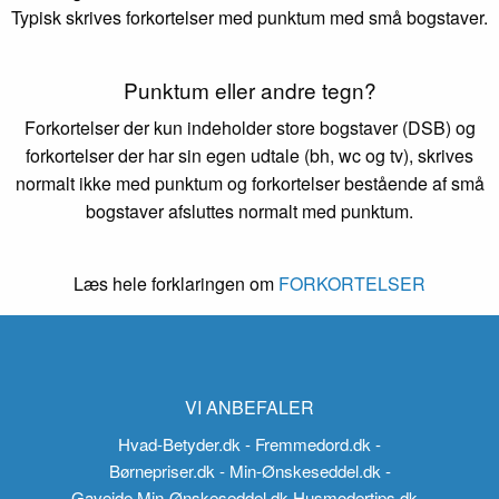
Typisk skrives forkortelser med punktum med små bogstaver.
Punktum eller andre tegn?
Forkortelser der kun indeholder store bogstaver (DSB) og
forkortelser der har sin egen udtale (bh, wc og tv), skrives
normalt ikke med punktum og forkortelser bestående af små
bogstaver afsluttes normalt med punktum.
Læs hele forklaringen om
FORKORTELSER
VI ANBEFALER
Hvad-Betyder.dk
- Fremmedord.dk
-
Børnepriser.dk
- Min-Ønskeseddel.dk
-
Gaveide.Min-Ønskeseddel.dk
Husmodertips.dk
-