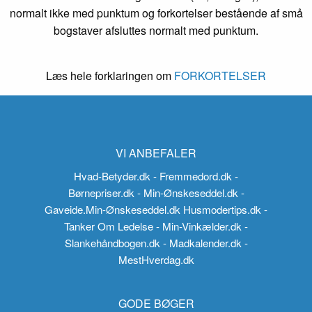
normalt ikke med punktum og forkortelser bestående af små
bogstaver afsluttes normalt med punktum.
Læs hele forklaringen om
FORKORTELSER
VI ANBEFALER
Hvad-Betyder.dk
- Fremmedord.dk
-
Børnepriser.dk
- Min-Ønskeseddel.dk
-
Gaveide.Min-Ønskeseddel.dk
Husmodertips.dk
-
Tanker Om Ledelse
- Min-Vinkælder.dk
-
Slankehåndbogen.dk
- Madkalender.dk
-
MestHverdag.dk
GODE BØGER