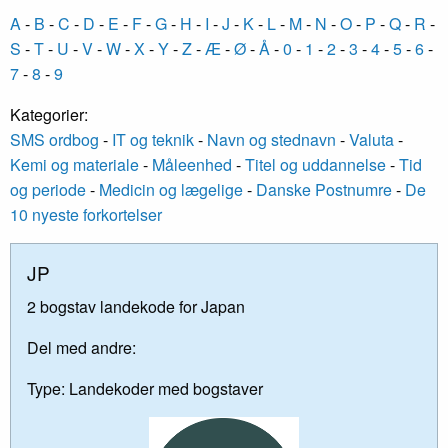
A
-
B
-
C
-
D
-
E
-
F
-
G
-
H
-
I
-
J
-
K
-
L
-
M
-
N
-
O
-
P
-
Q
-
R
-
S
-
T
-
U
-
V
-
W
-
X
-
Y
-
Z
-
Æ
-
Ø
-
Å
-
0
-
1
-
2
-
3
-
4
-
5
-
6
-
7
-
8
-
9
Kategorier:
SMS ordbog
-
IT og teknik
-
Navn og stednavn
-
Valuta
-
Kemi og materiale
-
Måleenhed
-
Titel og uddannelse
-
Tid
og periode
-
Medicin og lægelige
-
Danske Postnumre
-
De
10 nyeste forkortelser
JP
2 bogstav landekode for Japan
Del med andre:
Type:
Landekoder med bogstaver