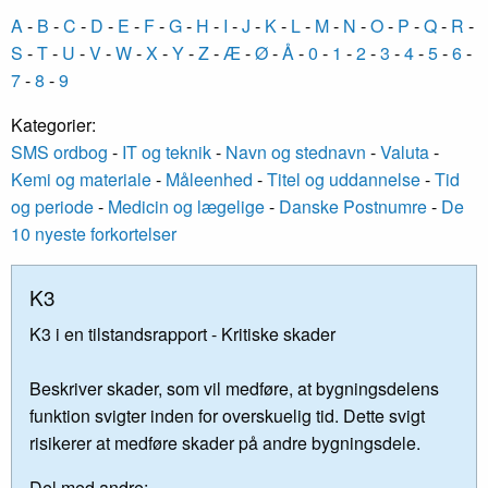
A
-
B
-
C
-
D
-
E
-
F
-
G
-
H
-
I
-
J
-
K
-
L
-
M
-
N
-
O
-
P
-
Q
-
R
-
S
-
T
-
U
-
V
-
W
-
X
-
Y
-
Z
-
Æ
-
Ø
-
Å
-
0
-
1
-
2
-
3
-
4
-
5
-
6
-
7
-
8
-
9
Kategorier:
SMS ordbog
-
IT og teknik
-
Navn og stednavn
-
Valuta
-
Kemi og materiale
-
Måleenhed
-
Titel og uddannelse
-
Tid
og periode
-
Medicin og lægelige
-
Danske Postnumre
-
De
10 nyeste forkortelser
K3
K3 i en tilstandsrapport - Kritiske skader
Beskriver skader, som vil medføre, at bygningsdelens
funktion svigter inden for overskuelig tid. Dette svigt
risikerer at medføre skader på andre bygningsdele.
Del med andre: