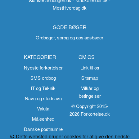
Slankehåndbogen.dk
- Madkalender.dk
-
MestHverdag.dk
GODE BØGER
Ordbøger, sprog og opslagsbøger
KATEGORIER
OM OS
Nyeste forkortelser
Link til os
SMS ordbog
Sitemap
IT og Teknik
Vilkår og
betingelser
Navn og stednavn
© Copyright 2015-
Valuta
2026 Forkortelse.dk
Måleenhed
Danske postnumre
🍪 Dette websted bruger cookies for at give den bedste