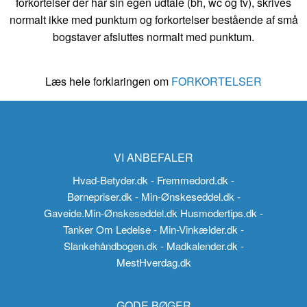
forkortelser der har sin egen udtale (bh, wc og tv), skrives
normalt ikke med punktum og forkortelser bestående af små
bogstaver afsluttes normalt med punktum.
Læs hele forklaringen om
FORKORTELSER
VI ANBEFALER
Hvad-Betyder.dk
- Fremmedord.dk
-
Børnepriser.dk
- Min-Ønskeseddel.dk
-
Gaveide.Min-Ønskeseddel.dk
Husmodertips.dk
-
Tanker Om Ledelse
- Min-Vinkælder.dk
-
Slankehåndbogen.dk
- Madkalender.dk
-
MestHverdag.dk
GODE BØGER