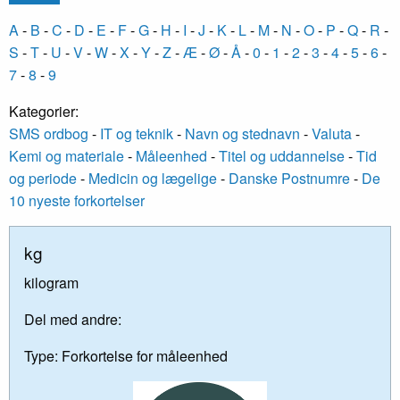
A
-
B
-
C
-
D
-
E
-
F
-
G
-
H
-
I
-
J
-
K
-
L
-
M
-
N
-
O
-
P
-
Q
-
R
-
S
-
T
-
U
-
V
-
W
-
X
-
Y
-
Z
-
Æ
-
Ø
-
Å
-
0
-
1
-
2
-
3
-
4
-
5
-
6
-
7
-
8
-
9
Kategorier:
SMS ordbog
-
IT og teknik
-
Navn og stednavn
-
Valuta
-
Kemi og materiale
-
Måleenhed
-
Titel og uddannelse
-
Tid
og periode
-
Medicin og lægelige
-
Danske Postnumre
-
De
10 nyeste forkortelser
kg
kilogram
Del med andre:
Type:
Forkortelse for måleenhed