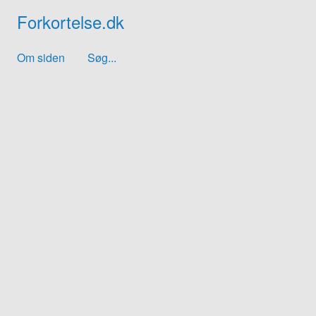
Forkortelse.dk
Om siden
Søg...