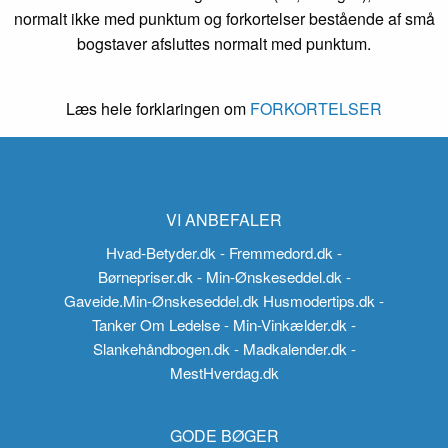
normalt ikke med punktum og forkortelser bestående af små
bogstaver afsluttes normalt med punktum.
Læs hele forklaringen om
FORKORTELSER
VI ANBEFALER
Hvad-Betyder.dk
- Fremmedord.dk
-
Børnepriser.dk
- Min-Ønskeseddel.dk
-
Gaveide.Min-Ønskeseddel.dk
Husmodertips.dk
-
Tanker Om Ledelse
- Min-Vinkælder.dk
-
Slankehåndbogen.dk
- Madkalender.dk
-
MestHverdag.dk
GODE BØGER