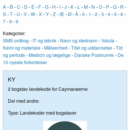
A
-
B
-
C
-
D
-
E
-
F
-
G
-
H
-
I
-
J
-
K
-
L
-
M
-
N
-
O
-
P
-
Q
-
R
-
S
-
T
-
U
-
V
-
W
-
X
-
Y
-
Z
-
Æ
-
Ø
-
Å
-
0
-
1
-
2
-
3
-
4
-
5
-
6
-
7
-
8
-
9
Kategorier:
SMS ordbog
-
IT og teknik
-
Navn og stednavn
-
Valuta
-
Kemi og materiale
-
Måleenhed
-
Titel og uddannelse
-
Tid
og periode
-
Medicin og lægelige
-
Danske Postnumre
-
De
10 nyeste forkortelser
KY
2 bogstav landekode for Caymanøerne
Del med andre:
Type:
Landekoder med bogstaver