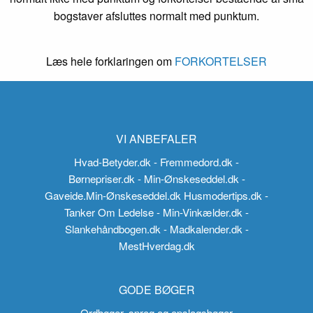
bogstaver afsluttes normalt med punktum.
Læs hele forklaringen om
FORKORTELSER
VI ANBEFALER
Hvad-Betyder.dk
- Fremmedord.dk
-
Børnepriser.dk
- Min-Ønskeseddel.dk
-
Gaveide.Min-Ønskeseddel.dk
Husmodertips.dk
-
Tanker Om Ledelse
- Min-Vinkælder.dk
-
Slankehåndbogen.dk
- Madkalender.dk
-
MestHverdag.dk
GODE BØGER
Ordbøger, sprog og opslagsbøger