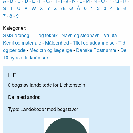
A
-
B
-
C
-
D
-
E
-
F
-
G
-
H
-
I
-
J
-
K
-
L
-
M
-
N
-
O
-
P
-
Q
-
R
-
S
-
T
-
U
-
V
-
W
-
X
-
Y
-
Z
-
Æ
-
Ø
-
Å
-
0
-
1
-
2
-
3
-
4
-
5
-
6
-
7
-
8
-
9
Kategorier:
SMS ordbog
-
IT og teknik
-
Navn og stednavn
-
Valuta
-
Kemi og materiale
-
Måleenhed
-
Titel og uddannelse
-
Tid
og periode
-
Medicin og lægelige
-
Danske Postnumre
-
De
10 nyeste forkortelser
LIE
3 bogstav landekode for Lichtenstein
Del med andre:
Type:
Landekoder med bogstaver