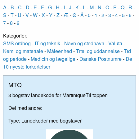
A
-
B
-
C
-
D
-
E
-
F
-
G
-
H
-
I
-
J
-
K
-
L
-
M
-
N
-
O
-
P
-
Q
-
R
-
S
-
T
-
U
-
V
-
W
-
X
-
Y
-
Z
-
Æ
-
Ø
-
Å
-
0
-
1
-
2
-
3
-
4
-
5
-
6
-
7
-
8
-
9
Kategorier:
SMS ordbog
-
IT og teknik
-
Navn og stednavn
-
Valuta
-
Kemi og materiale
-
Måleenhed
-
Titel og uddannelse
-
Tid
og periode
-
Medicin og lægelige
-
Danske Postnumre
-
De
10 nyeste forkortelser
MTQ
3 bogstav landekode for MartiniqueTil toppen
Del med andre:
Type:
Landekoder med bogstaver