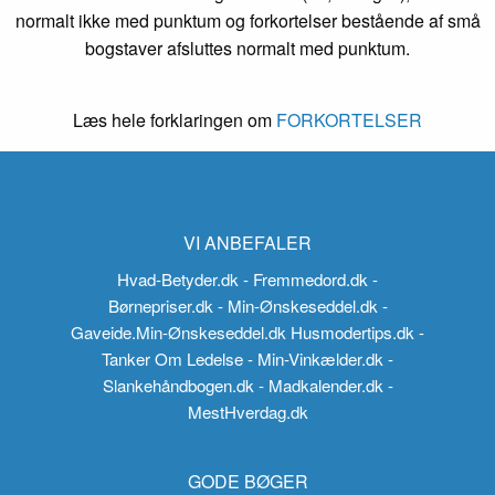
normalt ikke med punktum og forkortelser bestående af små
bogstaver afsluttes normalt med punktum.
Læs hele forklaringen om
FORKORTELSER
VI ANBEFALER
Hvad-Betyder.dk
- Fremmedord.dk
-
Børnepriser.dk
- Min-Ønskeseddel.dk
-
Gaveide.Min-Ønskeseddel.dk
Husmodertips.dk
-
Tanker Om Ledelse
- Min-Vinkælder.dk
-
Slankehåndbogen.dk
- Madkalender.dk
-
MestHverdag.dk
GODE BØGER