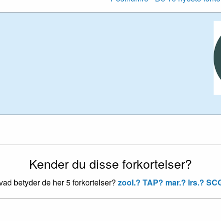
Kender du disse forkortelser?
ad betyder de her 5 forkortelser?
zool.?
TAP?
mar.?
lrs.?
SC