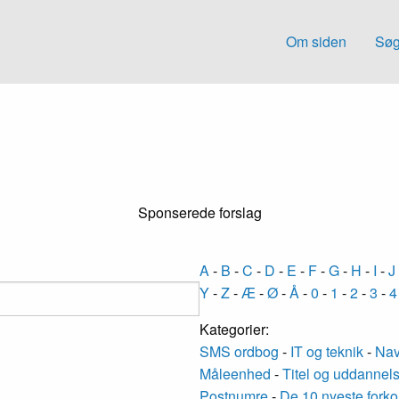
Om siden
Søg
Sponserede forslag
A
-
B
-
C
-
D
-
E
-
F
-
G
-
H
-
I
-
J
Y
-
Z
-
Æ
-
Ø
-
Å
-
0
-
1
-
2
-
3
-
4
Kategorier:
SMS ordbog
-
IT og teknik
-
Nav
Måleenhed
-
Titel og uddannel
Postnumre
-
De 10 nyeste forko