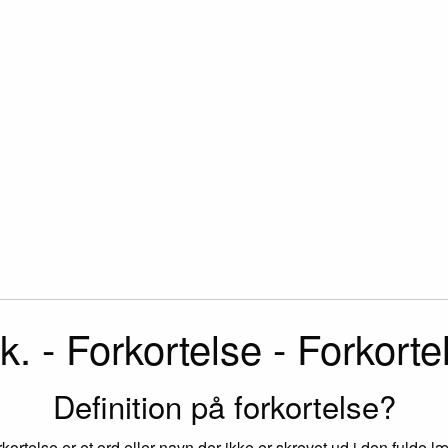
k. - Forkortelse - Forkorte
Definition på forkortelse?
rkortelse er et ord eller navn der ikke er skrevet ud i den fulde l