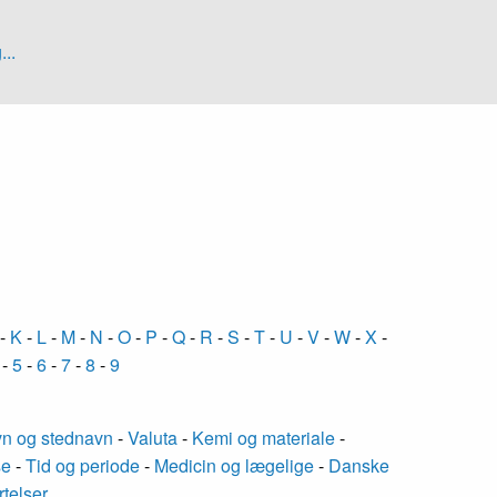
...
-
K
-
L
-
M
-
N
-
O
-
P
-
Q
-
R
-
S
-
T
-
U
-
V
-
W
-
X
-
-
5
-
6
-
7
-
8
-
9
n og stednavn
-
Valuta
-
Kemi og materiale
-
se
-
Tid og periode
-
Medicin og lægelige
-
Danske
rtelser