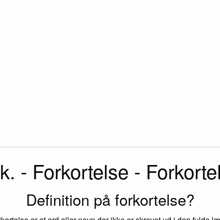
k. - Forkortelse - Forkorte
Definition på forkortelse?
rkortelse er et ord eller navn der ikke er skrevet ud i den fulde l