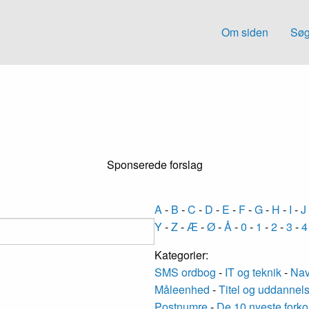
Om siden
Søg
Sponserede forslag
A
-
B
-
C
-
D
-
E
-
F
-
G
-
H
-
I
-
J
Y
-
Z
-
Æ
-
Ø
-
Å
-
0
-
1
-
2
-
3
-
4
Kategorier:
SMS ordbog
-
IT og teknik
-
Nav
Måleenhed
-
Titel og uddannel
Postnumre
-
De 10 nyeste forko