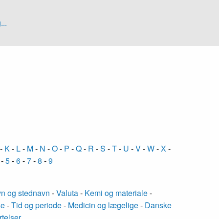
...
-
K
-
L
-
M
-
N
-
O
-
P
-
Q
-
R
-
S
-
T
-
U
-
V
-
W
-
X
-
-
5
-
6
-
7
-
8
-
9
n og stednavn
-
Valuta
-
Kemi og materiale
-
se
-
Tid og periode
-
Medicin og lægelige
-
Danske
rtelser