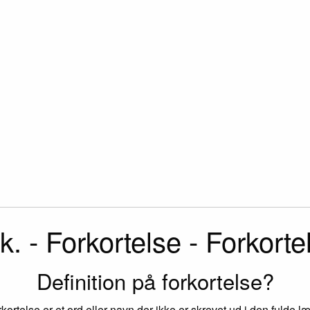
k. - Forkortelse - Forkorte
Definition på forkortelse?
rkortelse er et ord eller navn der ikke er skrevet ud i den fulde l