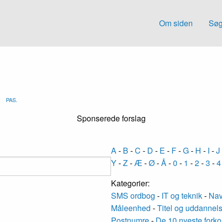
Om siden
Søg
PAS.
Sponserede forslag
A
-
B
-
C
-
D
-
E
-
F
-
G
-
H
-
I
-
J
Y
-
Z
-
Æ
-
Ø
-
Å
-
0
-
1
-
2
-
3
-
4
Kategorier:
SMS ordbog
-
IT og teknik
-
Nav
Måleenhed
-
Titel og uddannel
Postnumre
-
De 10 nyeste forko