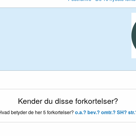
Kender du disse forkortelser?
Hvad betyder de her 5 forkortelser?
o.a.?
bev.?
omtr.?
SH?
str.