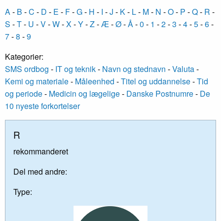
A
-
B
-
C
-
D
-
E
-
F
-
G
-
H
-
I
-
J
-
K
-
L
-
M
-
N
-
O
-
P
-
Q
-
R
-
S
-
T
-
U
-
V
-
W
-
X
-
Y
-
Z
-
Æ
-
Ø
-
Å
-
0
-
1
-
2
-
3
-
4
-
5
-
6
-
7
-
8
-
9
Kategorier:
SMS ordbog
-
IT og teknik
-
Navn og stednavn
-
Valuta
-
Kemi og materiale
-
Måleenhed
-
Titel og uddannelse
-
Tid
og periode
-
Medicin og lægelige
-
Danske Postnumre
-
De
10 nyeste forkortelser
R
rekommanderet
Del med andre:
Type: