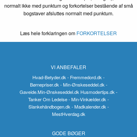
normalt ikke med punktum og forkortelser bestående af små
bogstaver afsluttes normalt med punktum.
Læs hele forklaringen om
FORKORTELSER
VI ANBEFALER
Hvad-Betyder.dk
- Fremmedord.dk
-
Børnepriser.dk
- Min-Ønskeseddel.dk
-
Gaveide.Min-Ønskeseddel.dk
Husmodertips.dk
-
Tanker Om Ledelse
- Min-Vinkælder.dk
-
Slankehåndbogen.dk
- Madkalender.dk
-
MestHverdag.dk
GODE BØGER