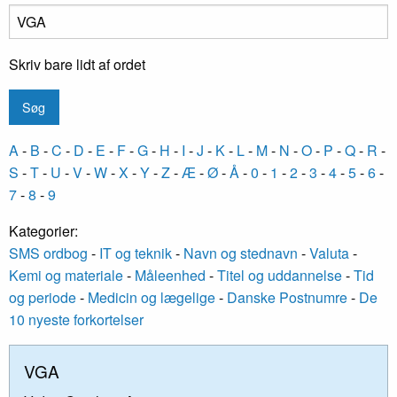
Skriv bare lidt af ordet
A
-
B
-
C
-
D
-
E
-
F
-
G
-
H
-
I
-
J
-
K
-
L
-
M
-
N
-
O
-
P
-
Q
-
R
-
S
-
T
-
U
-
V
-
W
-
X
-
Y
-
Z
-
Æ
-
Ø
-
Å
-
0
-
1
-
2
-
3
-
4
-
5
-
6
-
7
-
8
-
9
Kategorier:
SMS ordbog
-
IT og teknik
-
Navn og stednavn
-
Valuta
-
Kemi og materiale
-
Måleenhed
-
Titel og uddannelse
-
Tid
og periode
-
Medicin og lægelige
-
Danske Postnumre
-
De
10 nyeste forkortelser
VGA