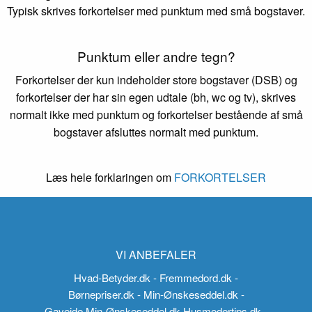
Typisk skrives forkortelser med punktum med små bogstaver.
Punktum eller andre tegn?
Forkortelser der kun indeholder store bogstaver (DSB) og
forkortelser der har sin egen udtale (bh, wc og tv), skrives
normalt ikke med punktum og forkortelser bestående af små
bogstaver afsluttes normalt med punktum.
Læs hele forklaringen om
FORKORTELSER
VI ANBEFALER
Hvad-Betyder.dk
- Fremmedord.dk
-
Børnepriser.dk
- Min-Ønskeseddel.dk
-
Gaveide.Min-Ønskeseddel.dk
Husmodertips.dk
-