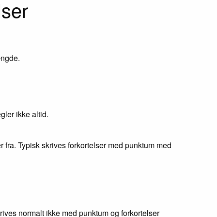
lser
ængde.
ler ikke altid.
 fra. Typisk skrives forkortelser med punktum med
krives normalt ikke med punktum og forkortelser