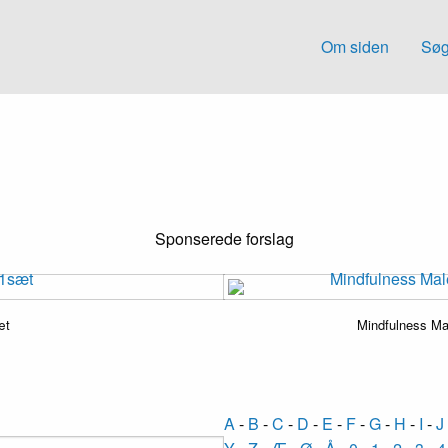
Om siden
Søg
Sponserede forslag
æt
Mindfulness Ma
A
-
B
-
C
-
D
-
E
-
F
-
G
-
H
-
I
-
J