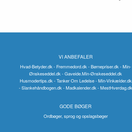
VI ANBEFALER
Hvad-Betyder.dk
- Fremmedord.dk
- Børnepriser.dk
- Min-
Ønskeseddel.dk
- Gaveide.Min-Ønskeseddel.dk
Husmodertips.dk
- Tanker Om Ledelse
- Min-Vinkælder.dk
- Slankehåndbogen.dk
- Madkalender.dk
- MestHverdag.d
GODE BØGER
Ordbøger, sprog og opslagsbøger