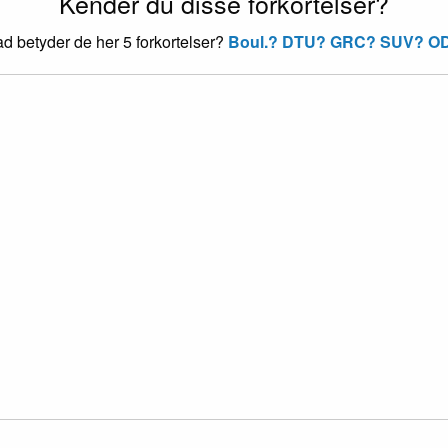
Kender du disse forkortelser?
d betyder de her 5 forkortelser?
Boul.?
DTU?
GRC?
SUV?
O