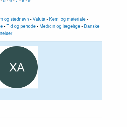
-
5
-
6
-
7
-
8
-
9
n og stednavn
-
Valuta
-
Kemi og materiale
-
se
-
Tid og periode
-
Medicin og lægelige
-
Danske
rtelser