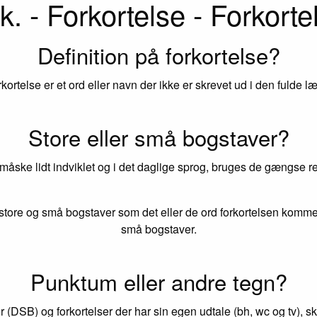
k. - Forkortelse - Forkorte
Definition på forkortelse?
rkortelse er et ord eller navn der ikke er skrevet ud i den fulde l
Store eller små bogstaver?
 måske lidt indviklet og i det daglige sprog, bruges de gængse reg
tore og små bogstaver som det eller de ord forkortelsen kommer
små bogstaver.
Punktum eller andre tegn?
r (DSB) og forkortelser der har sin egen udtale (bh, wc og tv), s