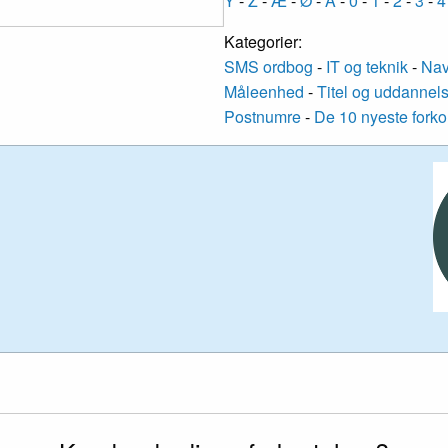
Y
-
Z
-
Æ
-
Ø
-
Å
-
0
-
1
-
2
-
3
-
4
Kategorier:
SMS ordbog
-
IT og teknik
-
Nav
Måleenhed
-
Titel og uddannel
Postnumre
-
De 10 nyeste forko