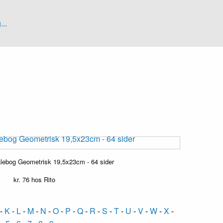
...
lebog Geometrisk 19,5x23cm - 64 sider
kr.
76
hos Rito
-
K
-
L
-
M
-
N
-
O
-
P
-
Q
-
R
-
S
-
T
-
U
-
V
-
W
-
X
-