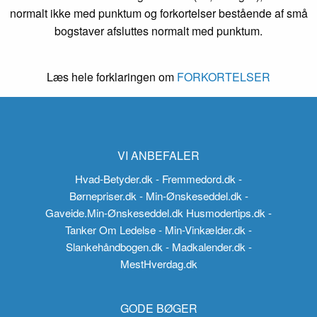
normalt ikke med punktum og forkortelser bestående af små
bogstaver afsluttes normalt med punktum.
Læs hele forklaringen om
FORKORTELSER
VI ANBEFALER
Hvad-Betyder.dk
- Fremmedord.dk
-
Børnepriser.dk
- Min-Ønskeseddel.dk
-
Gaveide.Min-Ønskeseddel.dk
Husmodertips.dk
-
Tanker Om Ledelse
- Min-Vinkælder.dk
-
Slankehåndbogen.dk
- Madkalender.dk
-
MestHverdag.dk
GODE BØGER