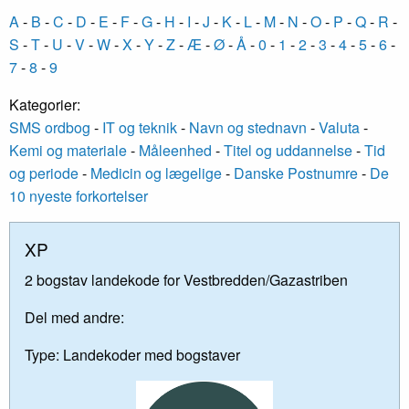
A
-
B
-
C
-
D
-
E
-
F
-
G
-
H
-
I
-
J
-
K
-
L
-
M
-
N
-
O
-
P
-
Q
-
R
-
S
-
T
-
U
-
V
-
W
-
X
-
Y
-
Z
-
Æ
-
Ø
-
Å
-
0
-
1
-
2
-
3
-
4
-
5
-
6
-
7
-
8
-
9
Kategorier:
SMS ordbog
-
IT og teknik
-
Navn og stednavn
-
Valuta
-
Kemi og materiale
-
Måleenhed
-
Titel og uddannelse
-
Tid
og periode
-
Medicin og lægelige
-
Danske Postnumre
-
De
10 nyeste forkortelser
XP
2 bogstav landekode for Vestbredden/Gazastriben
Del med andre:
Type:
Landekoder med bogstaver