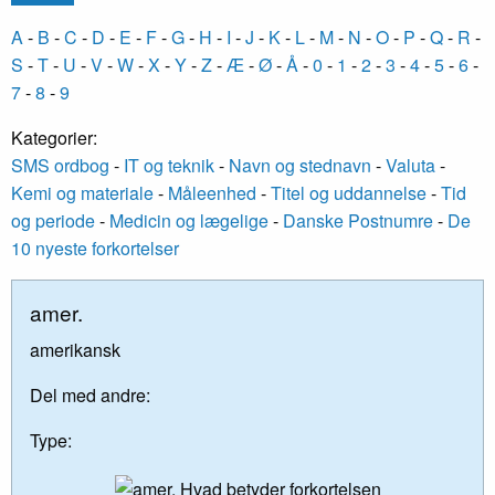
A
-
B
-
C
-
D
-
E
-
F
-
G
-
H
-
I
-
J
-
K
-
L
-
M
-
N
-
O
-
P
-
Q
-
R
-
S
-
T
-
U
-
V
-
W
-
X
-
Y
-
Z
-
Æ
-
Ø
-
Å
-
0
-
1
-
2
-
3
-
4
-
5
-
6
-
7
-
8
-
9
Kategorier:
SMS ordbog
-
IT og teknik
-
Navn og stednavn
-
Valuta
-
Kemi og materiale
-
Måleenhed
-
Titel og uddannelse
-
Tid
og periode
-
Medicin og lægelige
-
Danske Postnumre
-
De
10 nyeste forkortelser
amer.
amerikansk
Del med andre:
Type: