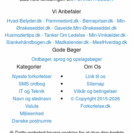
Vi Anbefaler
Hvad-Betyder.dk
- Fremmedord.dk
- Børnepriser.dk
- Min-
Ønskeseddel.dk
- Gaveide.Min-Ønskeseddel.dk
Husmodertips.dk
- Tanker Om Ledelse
- Min-Vinkælder.dk
-
Slankehåndbogen.dk
- Madkalender.dk
- MestHverdag.dk
Gode Bøger
Ordbøger, sprog og opslagsbøger
Kategorier
Om Os
Nyeste forkortelser
Link til os
SMS ordbog
Sitemap
IT og Teknik
Vilkår og betingelser
Navn og stednavn
© Copyright 2015-2026
Valuta
Forkortelse.dk
Måleenhed
Danske postnumre
🍪 Dette websted bruger cookies for at give den bedste