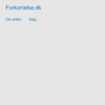
Forkortelse.dk
Om siden
Søg...