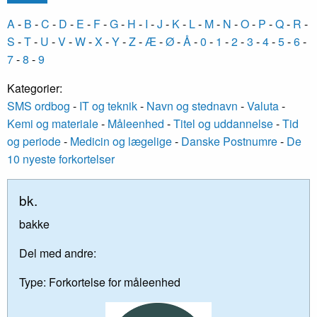
A
-
B
-
C
-
D
-
E
-
F
-
G
-
H
-
I
-
J
-
K
-
L
-
M
-
N
-
O
-
P
-
Q
-
R
-
S
-
T
-
U
-
V
-
W
-
X
-
Y
-
Z
-
Æ
-
Ø
-
Å
-
0
-
1
-
2
-
3
-
4
-
5
-
6
-
7
-
8
-
9
Kategorier:
SMS ordbog
-
IT og teknik
-
Navn og stednavn
-
Valuta
-
Kemi og materiale
-
Måleenhed
-
Titel og uddannelse
-
Tid
og periode
-
Medicin og lægelige
-
Danske Postnumre
-
De
10 nyeste forkortelser
bk.
bakke
Del med andre:
Type:
Forkortelse for måleenhed