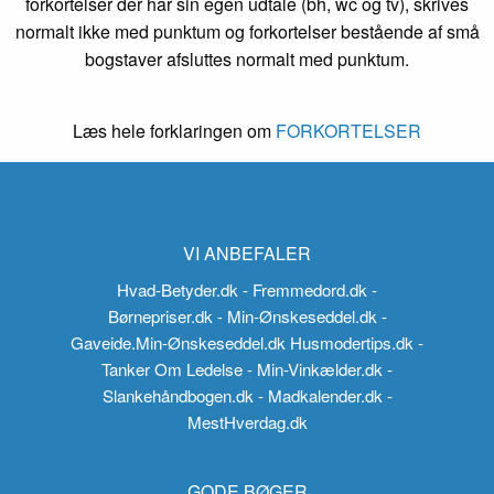
forkortelser der har sin egen udtale (bh, wc og tv), skrives
normalt ikke med punktum og forkortelser bestående af små
bogstaver afsluttes normalt med punktum.
Læs hele forklaringen om
FORKORTELSER
VI ANBEFALER
Hvad-Betyder.dk
- Fremmedord.dk
-
Børnepriser.dk
- Min-Ønskeseddel.dk
-
Gaveide.Min-Ønskeseddel.dk
Husmodertips.dk
-
Tanker Om Ledelse
- Min-Vinkælder.dk
-
Slankehåndbogen.dk
- Madkalender.dk
-
MestHverdag.dk
GODE BØGER