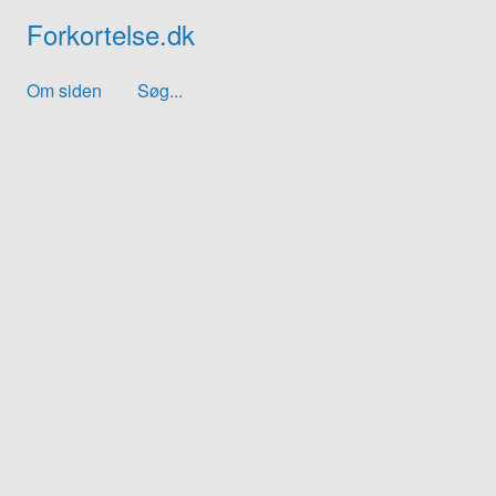
Forkortelse.dk
Om siden
Søg...