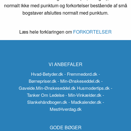
normalt ikke med punktum og forkortelser bestående af små
bogstaver afsluttes normalt med punktum.
Læs hele forklaringen om
FORKORTELSER
VI ANBEFALER
Hvad-Betyder.dk
- Fremmedord.dk
-
Børnepriser.dk
- Min-Ønskeseddel.dk
-
Gaveide.Min-Ønskeseddel.dk
Husmodertips.dk
-
Tanker Om Ledelse
- Min-Vinkælder.dk
-
Slankehåndbogen.dk
- Madkalender.dk
-
MestHverdag.dk
GODE BØGER