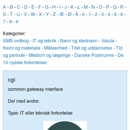
A
-
B
-
C
-
D
-
E
-
F
-
G
-
H
-
I
-
J
-
K
-
L
-
M
-
N
-
O
-
P
-
Q
-
R
-
S
-
T
-
U
-
V
-
W
-
X
-
Y
-
Z
-
Æ
-
Ø
-
Å
-
0
-
1
-
2
-
3
-
4
-
5
-
6
-
7
-
8
-
9
Kategorier:
SMS ordbog
-
IT og teknik
-
Navn og stednavn
-
Valuta
-
Kemi og materiale
-
Måleenhed
-
Titel og uddannelse
-
Tid
og periode
-
Medicin og lægelige
-
Danske Postnumre
-
De
10 nyeste forkortelser
cgi
common gateway interface
Del med andre:
Type:
IT eller teknisk forkortelse