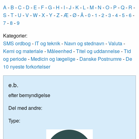
A
-
B
-
C
-
D
-
E
-
F
-
G
-
H
-
I
-
J
-
K
-
L
-
M
-
N
-
O
-
P
-
Q
-
R
-
S
-
T
-
U
-
V
-
W
-
X
-
Y
-
Z
-
Æ
-
Ø
-
Å
-
0
-
1
-
2
-
3
-
4
-
5
-
6
-
7
-
8
-
9
Kategorier:
SMS ordbog
-
IT og teknik
-
Navn og stednavn
-
Valuta
-
Kemi og materiale
-
Måleenhed
-
Titel og uddannelse
-
Tid
og periode
-
Medicin og lægelige
-
Danske Postnumre
-
De
10 nyeste forkortelser
e.b.
efter bemyndigelse
Del med andre:
Type: