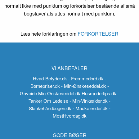
normalt ikke med punktum og forkortelser bestående af små
bogstaver afsluttes normalt med punktum.
Læs hele forklaringen om
FORKORTELSER
VI ANBEFALER
Hvad-Betyder.dk
- Fremmedord.dk
-
Børnepriser.dk
- Min-Ønskeseddel.dk
-
Gaveide.Min-Ønskeseddel.dk
Husmodertips.dk
-
Tanker Om Ledelse
- Min-Vinkælder.dk
-
Slankehåndbogen.dk
- Madkalender.dk
-
MestHverdag.dk
GODE BØGER