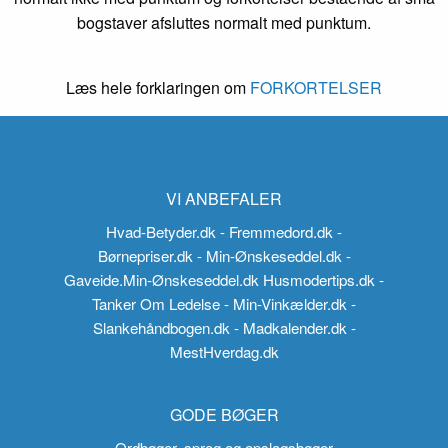
bogstaver afsluttes normalt med punktum.
Læs hele forklaringen om
FORKORTELSER
VI ANBEFALER
Hvad-Betyder.dk
- Fremmedord.dk
-
Børnepriser.dk
- Min-Ønskeseddel.dk
-
Gaveide.Min-Ønskeseddel.dk
Husmodertips.dk
-
Tanker Om Ledelse
- Min-Vinkælder.dk
-
Slankehåndbogen.dk
- Madkalender.dk
-
MestHverdag.dk
GODE BØGER
Ordbøger, sprog og opslagsbøger