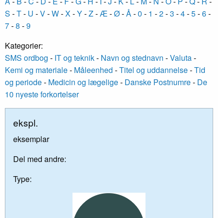
A
-
B
-
C
-
D
-
E
-
F
-
G
-
H
-
I
-
J
-
K
-
L
-
M
-
N
-
O
-
P
-
Q
-
R
-
S
-
T
-
U
-
V
-
W
-
X
-
Y
-
Z
-
Æ
-
Ø
-
Å
-
0
-
1
-
2
-
3
-
4
-
5
-
6
-
7
-
8
-
9
Kategorier:
SMS ordbog
-
IT og teknik
-
Navn og stednavn
-
Valuta
-
Kemi og materiale
-
Måleenhed
-
Titel og uddannelse
-
Tid
og periode
-
Medicin og lægelige
-
Danske Postnumre
-
De
10 nyeste forkortelser
ekspl.
eksemplar
Del med andre:
Type: