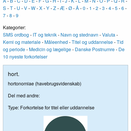
A
-
B
-
C
-
D
-
E
-
F
-
G
-
H
-
I
-
J
-
K
-
L
-
M
-
N
-
O
-
P
-
Q
-
R
-
S
-
T
-
U
-
V
-
W
-
X
-
Y
-
Z
-
Æ
-
Ø
-
Å
-
0
-
1
-
2
-
3
-
4
-
5
-
6
-
7
-
8
-
9
Kategorier:
SMS ordbog
-
IT og teknik
-
Navn og stednavn
-
Valuta
-
Kemi og materiale
-
Måleenhed
-
Titel og uddannelse
-
Tid
og periode
-
Medicin og lægelige
-
Danske Postnumre
-
De
10 nyeste forkortelser
hort.
hortonomiae (havebrugsvidenskab)
Del med andre:
Type:
Forkortelse for titel eller uddannelse