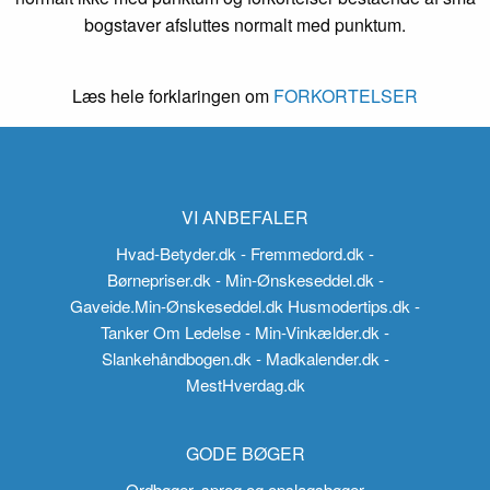
bogstaver afsluttes normalt med punktum.
Læs hele forklaringen om
FORKORTELSER
VI ANBEFALER
Hvad-Betyder.dk
- Fremmedord.dk
-
Børnepriser.dk
- Min-Ønskeseddel.dk
-
Gaveide.Min-Ønskeseddel.dk
Husmodertips.dk
-
Tanker Om Ledelse
- Min-Vinkælder.dk
-
Slankehåndbogen.dk
- Madkalender.dk
-
MestHverdag.dk
GODE BØGER
Ordbøger, sprog og opslagsbøger