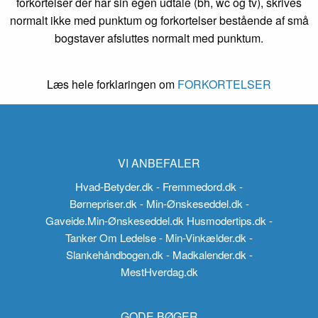
forkortelser der har sin egen udtale (bh, wc og tv), skrives
normalt ikke med punktum og forkortelser bestående af små
bogstaver afsluttes normalt med punktum.
Læs hele forklaringen om
FORKORTELSER
VI ANBEFALER
Hvad-Betyder.dk
- Fremmedord.dk
-
Børnepriser.dk
- Min-Ønskeseddel.dk
-
Gaveide.Min-Ønskeseddel.dk
Husmodertips.dk
-
Tanker Om Ledelse
- Min-Vinkælder.dk
-
Slankehåndbogen.dk
- Madkalender.dk
-
MestHverdag.dk
GODE BØGER