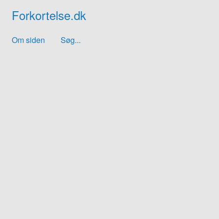
Forkortelse.dk
Om siden
Søg...