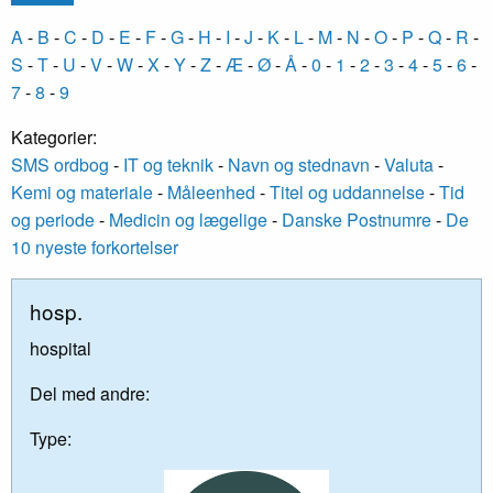
A
-
B
-
C
-
D
-
E
-
F
-
G
-
H
-
I
-
J
-
K
-
L
-
M
-
N
-
O
-
P
-
Q
-
R
-
S
-
T
-
U
-
V
-
W
-
X
-
Y
-
Z
-
Æ
-
Ø
-
Å
-
0
-
1
-
2
-
3
-
4
-
5
-
6
-
7
-
8
-
9
Kategorier:
SMS ordbog
-
IT og teknik
-
Navn og stednavn
-
Valuta
-
Kemi og materiale
-
Måleenhed
-
Titel og uddannelse
-
Tid
og periode
-
Medicin og lægelige
-
Danske Postnumre
-
De
10 nyeste forkortelser
hosp.
hospital
Del med andre:
Type: