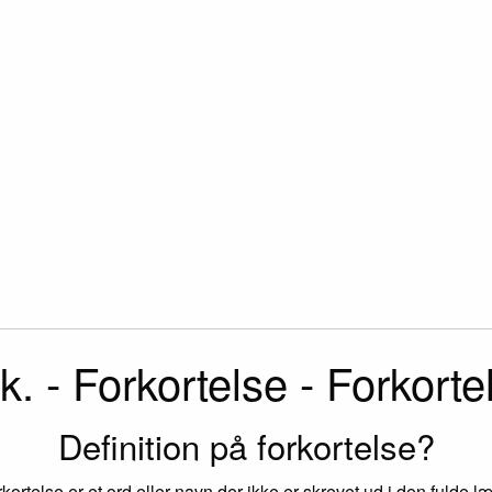
k. - Forkortelse - Forkorte
Definition på forkortelse?
rkortelse er et ord eller navn der ikke er skrevet ud i den fulde l