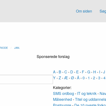
Om siden
Søg
RIODE
JAN.
Sponserede forslag
A
-
B
-
C
-
D
-
E
-
F
-
G
-
H
-
I
-
J
Y
-
Z
-
Æ
-
Ø
-
Å
-
0
-
1
-
2
-
3
-
4
Kategorier:
SMS ordbog
-
IT og teknik
-
Nav
Måleenhed
-
Titel og uddannel
Postnumre
-
De 10 nyeste forko