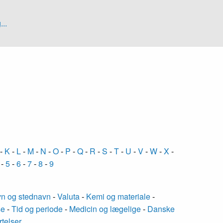
...
-
K
-
L
-
M
-
N
-
O
-
P
-
Q
-
R
-
S
-
T
-
U
-
V
-
W
-
X
-
-
5
-
6
-
7
-
8
-
9
n og stednavn
-
Valuta
-
Kemi og materiale
-
se
-
Tid og periode
-
Medicin og lægelige
-
Danske
rtelser