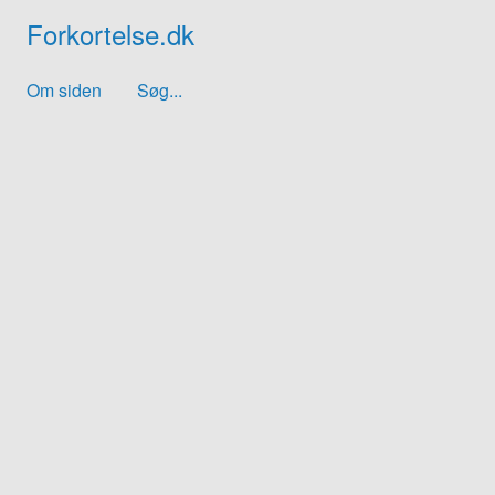
Forkortelse.dk
Om siden
Søg...