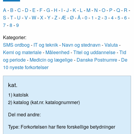
A
-
B
-
C
-
D
-
E
-
F
-
G
-
H
-
I
-
J
-
K
-
L
-
M
-
N
-
O
-
P
-
Q
-
R
-
S
-
T
-
U
-
V
-
W
-
X
-
Y
-
Z
-
Æ
-
Ø
-
Å
-
0
-
1
-
2
-
3
-
4
-
5
-
6
-
7
-
8
-
9
Kategorier:
SMS ordbog
-
IT og teknik
-
Navn og stednavn
-
Valuta
-
Kemi og materiale
-
Måleenhed
-
Titel og uddannelse
-
Tid
og periode
-
Medicin og lægelige
-
Danske Postnumre
-
De
10 nyeste forkortelser
kat.
1) katolsk
2) katalog (kat.nr. katalognummer)
Del med andre:
Type:
Forkortelsen har flere forskellige betydninger