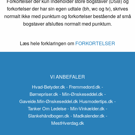
Forkortelser der kun indeholder store bogstaver (DSB) og
forkortelser der har sin egen udtale (bh, wc og tv), skrives
normalt ikke med punktum og forkortelser bestående af små
bogstaver afsluttes normalt med punktum.
Læs hele forklaringen om
FORKORTELSER
VI ANBEFALER
Hvad-Betyder.dk
- Fremmedord.dk
-
Børnepriser.dk
- Min-Ønskeseddel.dk
-
Gaveide.Min-Ønskeseddel.dk
Husmodertips.dk
-
Tanker Om Ledelse
- Min-Vinkælder.dk
-
Slankehåndbogen.dk
- Madkalender.dk
-
MestHverdag.dk