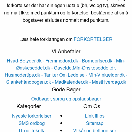
forkortelser der har sin egen udtale (bh, wc og tv), skrives
normalt ikke med punktum og forkortelser bestående af små
bogstaver afsluttes normalt med punktum.
Læs hele forklaringen om
FORKORTELSER
Vi Anbefaler
Hvad-Betyder.dk
- Fremmedord.dk
- Børnepriser.dk
- Min-
Ønskeseddel.dk
- Gaveide.Min-Ønskeseddel.dk
Husmodertips.dk
- Tanker Om Ledelse
- Min-Vinkælder.dk
-
Slankehåndbogen.dk
- Madkalender.dk
- MestHverdag.dk
Gode Bøger
Ordbøger, sprog og opslagsbøger
Kategorier
Om Os
Nyeste forkortelser
Link til os
SMS ordbog
Sitemap
IT og Teknik
Vilkår og betingelser