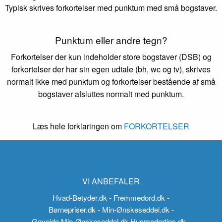
Typisk skrives forkortelser med punktum med små bogstaver.
Punktum eller andre tegn?
Forkortelser der kun indeholder store bogstaver (DSB) og
forkortelser der har sin egen udtale (bh, wc og tv), skrives
normalt ikke med punktum og forkortelser bestående af små
bogstaver afsluttes normalt med punktum.
Læs hele forklaringen om
FORKORTELSER
VI ANBEFALER
Hvad-Betyder.dk
- Fremmedord.dk
-
Børnepriser.dk
- Min-Ønskeseddel.dk
-
Gaveide.Min-Ønskeseddel.dk
Husmodertips.dk
-