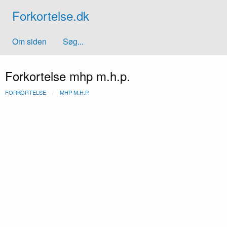
Forkortelse.dk
Om siden
Søg...
Forkortelse mhp m.h.p.
FORKORTELSE
MHP M.H.P.