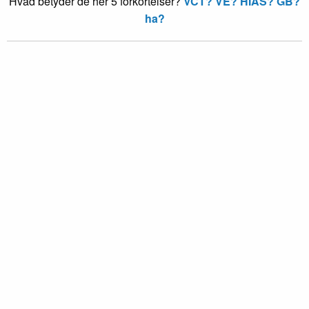
Hvad betyder de her 5 forkortelser?
VCT?
VE?
HIAS?
GB?
ha?