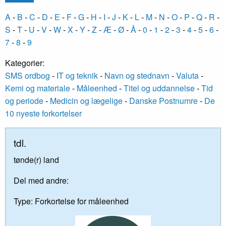
A
-
B
-
C
-
D
-
E
-
F
-
G
-
H
-
I
-
J
-
K
-
L
-
M
-
N
-
O
-
P
-
Q
-
R
-
S
-
T
-
U
-
V
-
W
-
X
-
Y
-
Z
-
Æ
-
Ø
-
Å
-
0
-
1
-
2
-
3
-
4
-
5
-
6
-
7
-
8
-
9
Kategorier:
SMS ordbog
-
IT og teknik
-
Navn og stednavn
-
Valuta
-
Kemi og materiale
-
Måleenhed
-
Titel og uddannelse
-
Tid
og periode
-
Medicin og lægelige
-
Danske Postnumre
-
De
10 nyeste forkortelser
tdl.
tønde(r) land
Del med andre:
Type:
Forkortelse for måleenhed