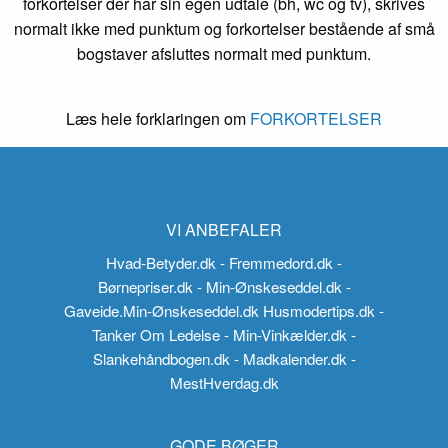
forkortelser der har sin egen udtale (bh, wc og tv), skrives
normalt ikke med punktum og forkortelser bestående af små
bogstaver afsluttes normalt med punktum.
Læs hele forklaringen om
FORKORTELSER
VI ANBEFALER
Hvad-Betyder.dk
- Fremmedord.dk
-
Børnepriser.dk
- Min-Ønskeseddel.dk
-
Gaveide.Min-Ønskeseddel.dk
Husmodertips.dk
-
Tanker Om Ledelse
- Min-Vinkælder.dk
-
Slankehåndbogen.dk
- Madkalender.dk
-
MestHverdag.dk
GODE BØGER