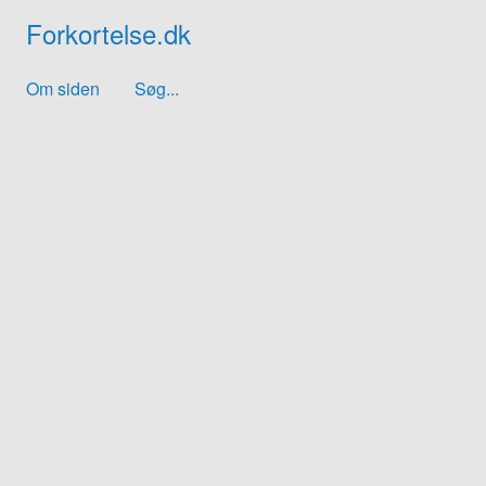
Forkortelse.dk
Om siden
Søg...