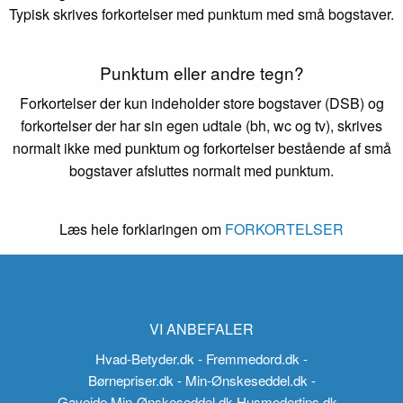
Typisk skrives forkortelser med punktum med små bogstaver.
Punktum eller andre tegn?
Forkortelser der kun indeholder store bogstaver (DSB) og
forkortelser der har sin egen udtale (bh, wc og tv), skrives
normalt ikke med punktum og forkortelser bestående af små
bogstaver afsluttes normalt med punktum.
Læs hele forklaringen om
FORKORTELSER
VI ANBEFALER
Hvad-Betyder.dk
- Fremmedord.dk
-
Børnepriser.dk
- Min-Ønskeseddel.dk
-
Gaveide.Min-Ønskeseddel.dk
Husmodertips.dk
-