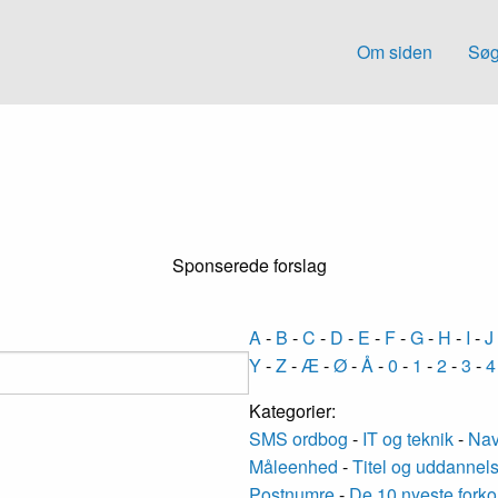
Om siden
Søg
Sponserede forslag
A
-
B
-
C
-
D
-
E
-
F
-
G
-
H
-
I
-
J
Y
-
Z
-
Æ
-
Ø
-
Å
-
0
-
1
-
2
-
3
-
4
Kategorier:
SMS ordbog
-
IT og teknik
-
Nav
Måleenhed
-
Titel og uddannel
Postnumre
-
De 10 nyeste forko