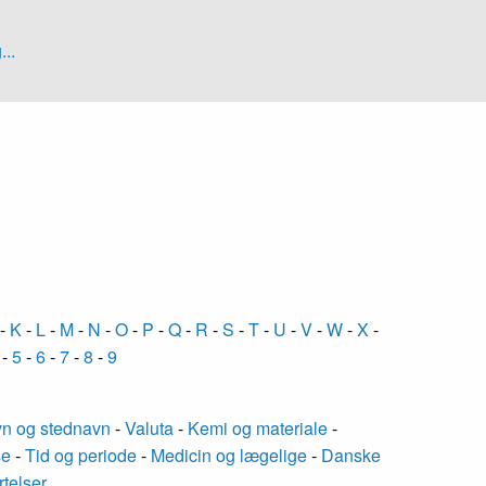
...
-
K
-
L
-
M
-
N
-
O
-
P
-
Q
-
R
-
S
-
T
-
U
-
V
-
W
-
X
-
-
5
-
6
-
7
-
8
-
9
n og stednavn
-
Valuta
-
Kemi og materiale
-
se
-
Tid og periode
-
Medicin og lægelige
-
Danske
rtelser