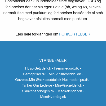
Forkortelser der kun indeholder store bogstaver (DSB) og
forkortelser der har sin egen udtale (bh, wc og tv), skrives
normalt ikke med punktum og forkortelser bestående af små
bogstaver afsluttes normalt med punktum.
Læs hele forklaringen om
FORKORTELSER
VI ANBEFALER
Hvad-Betyder.dk
- Fremmedord.dk
-
Børnepriser.dk
- Min-Ønskeseddel.dk
-
Gaveide.Min-Ønskeseddel.dk
Husmodertips.dk
-
Tanker Om Ledelse
- Min-Vinkælder.dk
-
Slankehåndbogen.dk
- Madkalender.dk
-
MestHverdag.dk