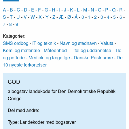
A
-
B
-
C
-
D
-
E
-
F
-
G
-
H
-
I
-
J
-
K
-
L
-
M
-
N
-
O
-
P
-
Q
-
R
-
S
-
T
-
U
-
V
-
W
-
X
-
Y
-
Z
-
Æ
-
Ø
-
Å
-
0
-
1
-
2
-
3
-
4
-
5
-
6
-
7
-
8
-
9
Kategorier:
SMS ordbog
-
IT og teknik
-
Navn og stednavn
-
Valuta
-
Kemi og materiale
-
Måleenhed
-
Titel og uddannelse
-
Tid
og periode
-
Medicin og lægelige
-
Danske Postnumre
-
De
10 nyeste forkortelser
COD
3 bogstav landekode for Den Demokratiske Republik
Congo
Del med andre:
Type:
Landekoder med bogstaver