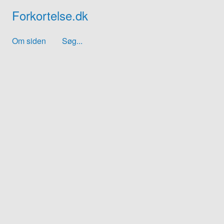
Forkortelse.dk
Om siden
Søg...