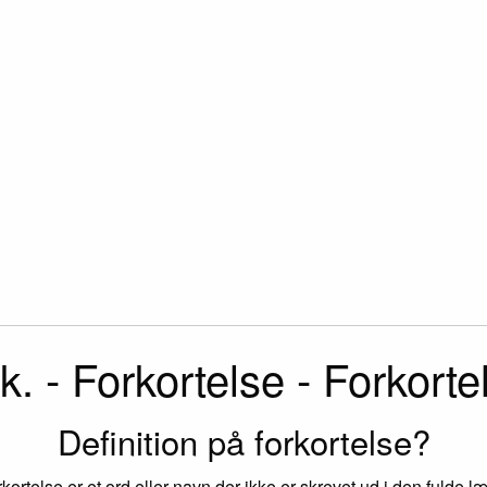
k. - Forkortelse - Forkorte
Definition på forkortelse?
rkortelse er et ord eller navn der ikke er skrevet ud i den fulde l