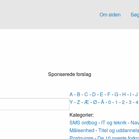
Om siden
Søg
G
Sponserede forslag
A
-
B
-
C
-
D
-
E
-
F
-
G
-
H
-
I
-
J
Y
-
Z
-
Æ
-
Ø
-
Å
-
0
-
1
-
2
-
3
-
4
Kategorier:
SMS ordbog
-
IT og teknik
-
Nav
Måleenhed
-
Titel og uddannel
Postnumre
-
De 10 nyeste forko