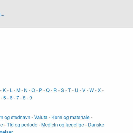
...
-
K
-
L
-
M
-
N
-
O
-
P
-
Q
-
R
-
S
-
T
-
U
-
V
-
W
-
X
-
-
5
-
6
-
7
-
8
-
9
n og stednavn
-
Valuta
-
Kemi og materiale
-
se
-
Tid og periode
-
Medicin og lægelige
-
Danske
rtelser