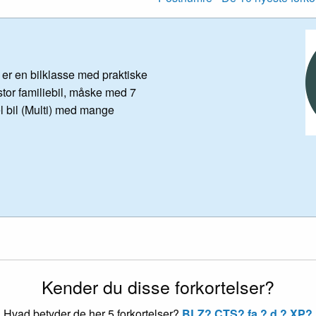
 er en bilklasse med praktiske
 stor familiebil, måske med 7
l bil (Multi) med mange
Kender du disse forkortelser?
Hvad betyder de her 5 forkortelser?
BLZ?
CTS?
fa.?
d.?
XP?