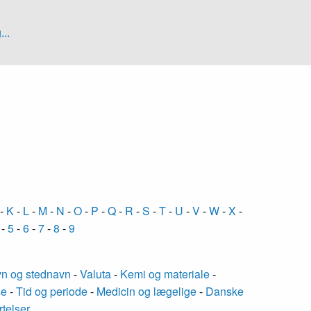
...
-
K
-
L
-
M
-
N
-
O
-
P
-
Q
-
R
-
S
-
T
-
U
-
V
-
W
-
X
-
-
5
-
6
-
7
-
8
-
9
n og stednavn
-
Valuta
-
Kemi og materiale
-
se
-
Tid og periode
-
Medicin og lægelige
-
Danske
rtelser