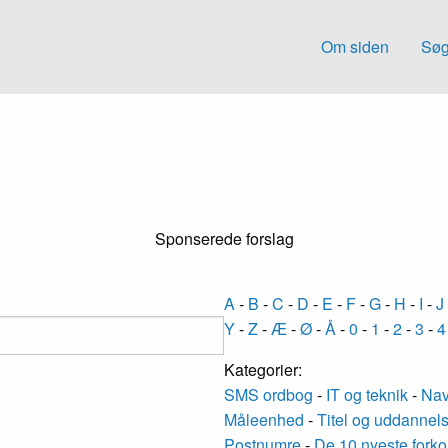
Om siden
Søg
Sponserede forslag
A
-
B
-
C
-
D
-
E
-
F
-
G
-
H
-
I
-
J
Y
-
Z
-
Æ
-
Ø
-
Å
-
0
-
1
-
2
-
3
-
4
Kategorier:
SMS ordbog
-
IT og teknik
-
Nav
Måleenhed
-
Titel og uddannel
Postnumre
-
De 10 nyeste forko