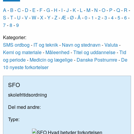
A
-
B
-
C
-
D
-
E
-
F
-
G
-
H
-
I
-
J
-
K
-
L
-
M
-
N
-
O
-
P
-
Q
-
R
-
S
-
T
-
U
-
V
-
W
-
X
-
Y
-
Z
-
Æ
-
Ø
-
Å
-
0
-
1
-
2
-
3
-
4
-
5
-
6
-
7
-
8
-
9
Kategorier:
SMS ordbog
-
IT og teknik
-
Navn og stednavn
-
Valuta
-
Kemi og materiale
-
Måleenhed
-
Titel og uddannelse
-
Tid
og periode
-
Medicin og lægelige
-
Danske Postnumre
-
De
10 nyeste forkortelser
SFO
skolefritidsordning
Del med andre:
Type: