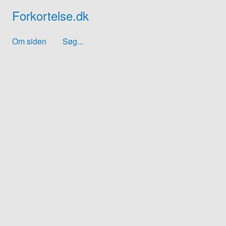
Forkortelse.dk
Om siden
Søg...