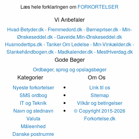
Læs hele forklaringen om
FORKORTELSER
Vi Anbefaler
Hvad-Betyder.dk
- Fremmedord.dk
- Børnepriser.dk
- Min-
Ønskeseddel.dk
- Gaveide.Min-Ønskeseddel.dk
Husmodertips.dk
- Tanker Om Ledelse
- Min-Vinkælder.dk
-
Slankehåndbogen.dk
- Madkalender.dk
- MestHverdag.dk
Gode Bøger
Ordbøger, sprog og opslagsbøger
Kategorier
Om Os
Nyeste forkortelser
Link til os
SMS ordbog
Sitemap
IT og Teknik
Vilkår og betingelser
Navn og stednavn
© Copyright 2015-2026
Valuta
Forkortelse.dk
Måleenhed
Danske postnumre