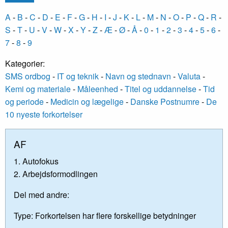
A
-
B
-
C
-
D
-
E
-
F
-
G
-
H
-
I
-
J
-
K
-
L
-
M
-
N
-
O
-
P
-
Q
-
R
-
S
-
T
-
U
-
V
-
W
-
X
-
Y
-
Z
-
Æ
-
Ø
-
Å
-
0
-
1
-
2
-
3
-
4
-
5
-
6
-
7
-
8
-
9
Kategorier:
SMS ordbog
-
IT og teknik
-
Navn og stednavn
-
Valuta
-
Kemi og materiale
-
Måleenhed
-
Titel og uddannelse
-
Tid
og periode
-
Medicin og lægelige
-
Danske Postnumre
-
De
10 nyeste forkortelser
AF
1. Autofokus
2. Arbejdsformodlingen
Del med andre:
Type:
Forkortelsen har flere forskellige betydninger