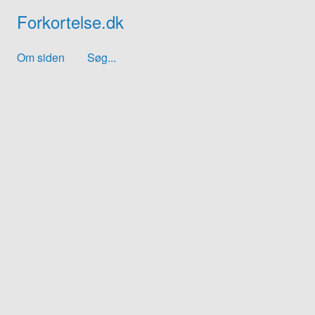
Forkortelse.dk
Om siden
Søg...