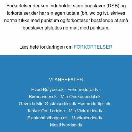
Forkortelser der kun indeholder store bogstaver (DSB) og
forkortelser der har sin egen udtale (bh, wc og tv), skrives
normalt ikke med punktum og forkortelser bestående af små
bogstaver afsluttes normalt med punktum.
Læs hele forklaringen om
FORKORTELSER
VI ANBEFALER
Hvad-Betyder.dk
- Fremmedord.dk
-
Børnepriser.dk
- Min-Ønskeseddel.dk
-
Gaveide.Min-Ønskeseddel.dk
Husmodertips.dk
-
Tanker Om Ledelse
- Min-Vinkælder.dk
-
Slankehåndbogen.dk
- Madkalender.dk
-
MestHverdag.dk