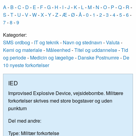
A
-
B
-
C
-
D
-
E
-
F
-
G
-
H
-
I
-
J
-
K
-
L
-
M
-
N
-
O
-
P
-
Q
-
R
-
S
-
T
-
U
-
V
-
W
-
X
-
Y
-
Z
-
Æ
-
Ø
-
Å
-
0
-
1
-
2
-
3
-
4
-
5
-
6
-
7
-
8
-
9
Kategorier:
SMS ordbog
-
IT og teknik
-
Navn og stednavn
-
Valuta
-
Kemi og materiale
-
Måleenhed
-
Titel og uddannelse
-
Tid
og periode
-
Medicin og lægelige
-
Danske Postnumre
-
De
10 nyeste forkortelser
IED
Improvised Explosive Device, vejsidebombe. Militære
forkortelser skrives med store bogstaver og uden
punktum
Del med andre:
Type:
Militær forkortelse