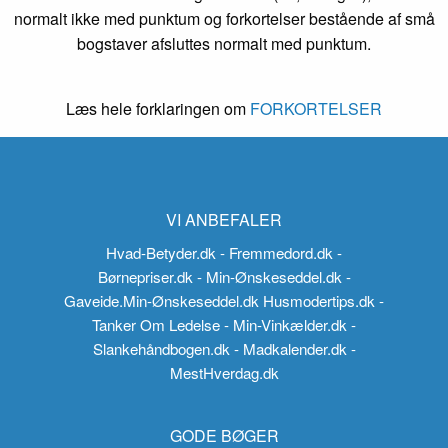
normalt ikke med punktum og forkortelser bestående af små
bogstaver afsluttes normalt med punktum.
Læs hele forklaringen om
FORKORTELSER
VI ANBEFALER
Hvad-Betyder.dk
- Fremmedord.dk
-
Børnepriser.dk
- Min-Ønskeseddel.dk
-
Gaveide.Min-Ønskeseddel.dk
Husmodertips.dk
-
Tanker Om Ledelse
- Min-Vinkælder.dk
-
Slankehåndbogen.dk
- Madkalender.dk
-
MestHverdag.dk
GODE BØGER