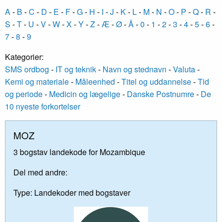
A
-
B
-
C
-
D
-
E
-
F
-
G
-
H
-
I
-
J
-
K
-
L
-
M
-
N
-
O
-
P
-
Q
-
R
-
S
-
T
-
U
-
V
-
W
-
X
-
Y
-
Z
-
Æ
-
Ø
-
Å
-
0
-
1
-
2
-
3
-
4
-
5
-
6
-
7
-
8
-
9
Kategorier:
SMS ordbog
-
IT og teknik
-
Navn og stednavn
-
Valuta
-
Kemi og materiale
-
Måleenhed
-
Titel og uddannelse
-
Tid
og periode
-
Medicin og lægelige
-
Danske Postnumre
-
De
10 nyeste forkortelser
MOZ
3 bogstav landekode for Mozambique
Del med andre:
Type:
Landekoder med bogstaver