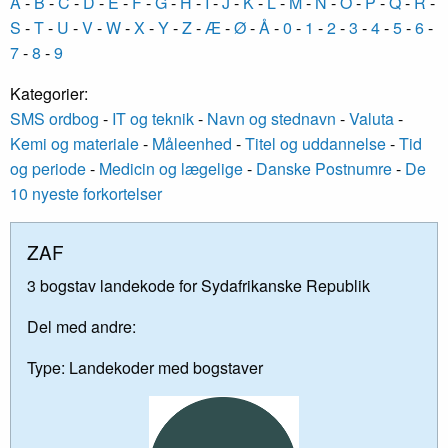
A
-
B
-
C
-
D
-
E
-
F
-
G
-
H
-
I
-
J
-
K
-
L
-
M
-
N
-
O
-
P
-
Q
-
R
-
S
-
T
-
U
-
V
-
W
-
X
-
Y
-
Z
-
Æ
-
Ø
-
Å
-
0
-
1
-
2
-
3
-
4
-
5
-
6
-
7
-
8
-
9
Kategorier:
SMS ordbog
-
IT og teknik
-
Navn og stednavn
-
Valuta
-
Kemi og materiale
-
Måleenhed
-
Titel og uddannelse
-
Tid
og periode
-
Medicin og lægelige
-
Danske Postnumre
-
De
10 nyeste forkortelser
ZAF
3 bogstav landekode for Sydafrikanske Republik
Del med andre:
Type:
Landekoder med bogstaver