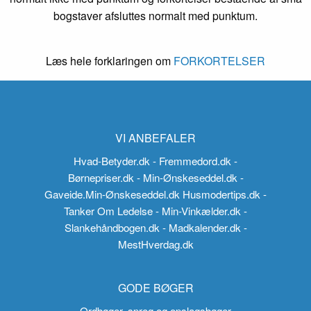
bogstaver afsluttes normalt med punktum.
Læs hele forklaringen om
FORKORTELSER
VI ANBEFALER
Hvad-Betyder.dk
- Fremmedord.dk
-
Børnepriser.dk
- Min-Ønskeseddel.dk
-
Gaveide.Min-Ønskeseddel.dk
Husmodertips.dk
-
Tanker Om Ledelse
- Min-Vinkælder.dk
-
Slankehåndbogen.dk
- Madkalender.dk
-
MestHverdag.dk
GODE BØGER
Ordbøger, sprog og opslagsbøger