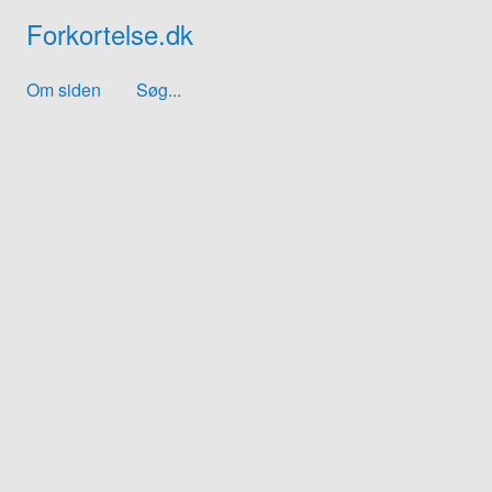
Forkortelse.dk
Om siden
Søg...