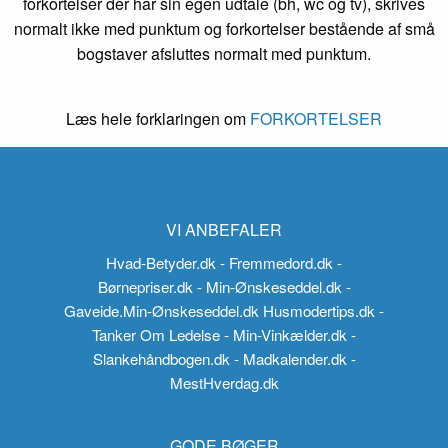
forkortelser der har sin egen udtale (bh, wc og tv), skrives
normalt ikke med punktum og forkortelser bestående af små
bogstaver afsluttes normalt med punktum.
Læs hele forklaringen om
FORKORTELSER
VI ANBEFALER
Hvad-Betyder.dk
- Fremmedord.dk
-
Børnepriser.dk
- Min-Ønskeseddel.dk
-
Gaveide.Min-Ønskeseddel.dk
Husmodertips.dk
-
Tanker Om Ledelse
- Min-Vinkælder.dk
-
Slankehåndbogen.dk
- Madkalender.dk
-
MestHverdag.dk
GODE BØGER