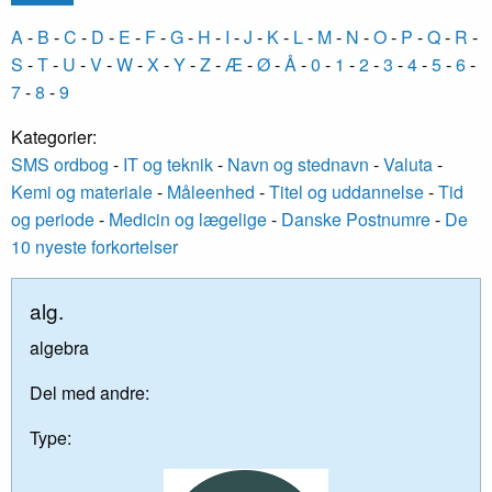
A
-
B
-
C
-
D
-
E
-
F
-
G
-
H
-
I
-
J
-
K
-
L
-
M
-
N
-
O
-
P
-
Q
-
R
-
S
-
T
-
U
-
V
-
W
-
X
-
Y
-
Z
-
Æ
-
Ø
-
Å
-
0
-
1
-
2
-
3
-
4
-
5
-
6
-
7
-
8
-
9
Kategorier:
SMS ordbog
-
IT og teknik
-
Navn og stednavn
-
Valuta
-
Kemi og materiale
-
Måleenhed
-
Titel og uddannelse
-
Tid
og periode
-
Medicin og lægelige
-
Danske Postnumre
-
De
10 nyeste forkortelser
alg.
algebra
Del med andre:
Type: