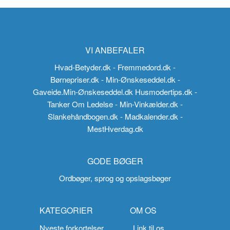
VI ANBEFALER
Hvad-Betyder.dk
- Fremmedord.dk
-
Børnepriser.dk
- Min-Ønskeseddel.dk
-
Gaveide.Min-Ønskeseddel.dk
Husmodertips.dk
-
Tanker Om Ledelse
- Min-Vinkælder.dk
-
Slankehåndbogen.dk
- Madkalender.dk
-
MestHverdag.dk
GODE BØGER
Ordbøger, sprog og opslagsbøger
KATEGORIER
OM OS
Nyeste forkortelser
Link til os