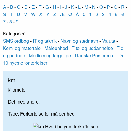
A
-
B
-
C
-
D
-
E
-
F
-
G
-
H
-
I
-
J
-
K
-
L
-
M
-
N
-
O
-
P
-
Q
-
R
-
S
-
T
-
U
-
V
-
W
-
X
-
Y
-
Z
-
Æ
-
Ø
-
Å
-
0
-
1
-
2
-
3
-
4
-
5
-
6
-
7
-
8
-
9
Kategorier:
SMS ordbog
-
IT og teknik
-
Navn og stednavn
-
Valuta
-
Kemi og materiale
-
Måleenhed
-
Titel og uddannelse
-
Tid
og periode
-
Medicin og lægelige
-
Danske Postnumre
-
De
10 nyeste forkortelser
km
kilometer
Del med andre:
Type:
Forkortelse for måleenhed