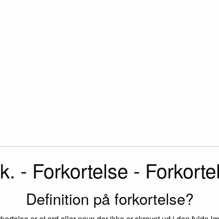
k. - Forkortelse - Forkorte
Definition på forkortelse?
rkortelse er et ord eller navn der ikke er skrevet ud i den fulde l