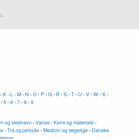
...
-
K
-
L
-
M
-
N
-
O
-
P
-
Q
-
R
-
S
-
T
-
U
-
V
-
W
-
X
-
-
5
-
6
-
7
-
8
-
9
n og stednavn
-
Valuta
-
Kemi og materiale
-
se
-
Tid og periode
-
Medicin og lægelige
-
Danske
rtelser