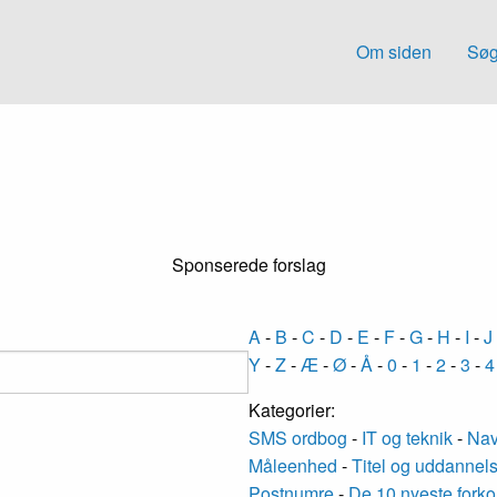
Om siden
Søg
Sponserede forslag
A
-
B
-
C
-
D
-
E
-
F
-
G
-
H
-
I
-
J
Y
-
Z
-
Æ
-
Ø
-
Å
-
0
-
1
-
2
-
3
-
4
Kategorier:
SMS ordbog
-
IT og teknik
-
Nav
Måleenhed
-
Titel og uddannel
Postnumre
-
De 10 nyeste forko