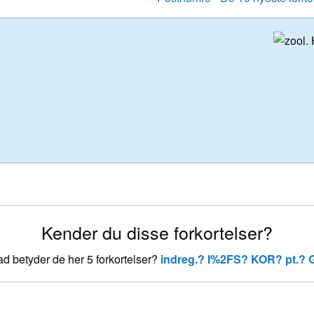
Kender du disse forkortelser?
d betyder de her 5 forkortelser?
indreg.?
I%2FS?
KOR?
pt.?