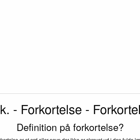
k. - Forkortelse - Forkorte
Definition på forkortelse?
rkortelse er et ord eller navn der ikke er skrevet ud i den fulde l