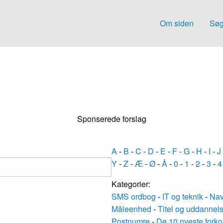
Om siden
Søg
Sponserede forslag
A
-
B
-
C
-
D
-
E
-
F
-
G
-
H
-
I
-
J
Y
-
Z
-
Æ
-
Ø
-
Å
-
0
-
1
-
2
-
3
-
4
Kategorier:
SMS ordbog
-
IT og teknik
-
Nav
Måleenhed
-
Titel og uddannel
Postnumre
-
De 10 nyeste forko