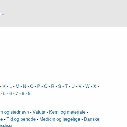
...
-
K
-
L
-
M
-
N
-
O
-
P
-
Q
-
R
-
S
-
T
-
U
-
V
-
W
-
X
-
-
5
-
6
-
7
-
8
-
9
n og stednavn
-
Valuta
-
Kemi og materiale
-
se
-
Tid og periode
-
Medicin og lægelige
-
Danske
rtelser